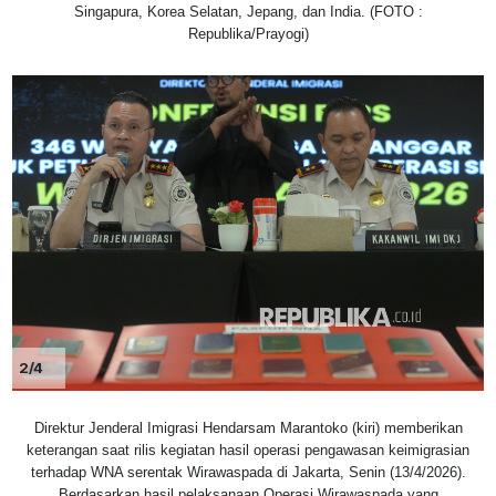
Singapura, Korea Selatan, Jepang, dan India. (FOTO :
Republika/Prayogi)
2/4
Direktur Jenderal Imigrasi Hendarsam Marantoko (kiri) memberikan
keterangan saat rilis kegiatan hasil operasi pengawasan keimigrasian
terhadap WNA serentak Wirawaspada di Jakarta, Senin (13/4/2026).
Berdasarkan hasil pelaksanaan Operasi Wirawaspada yang