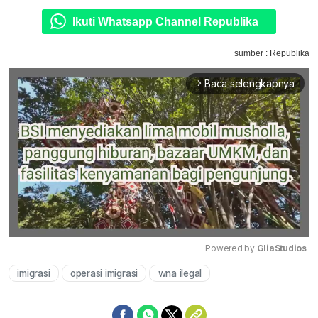
Ikuti Whatsapp Channel Republika
sumber : Republika
Baca selengkapnya
arrow_forward_ios
Powered by 
GliaStudios
imigrasi
operasi imigrasi
wna ilegal
Mute