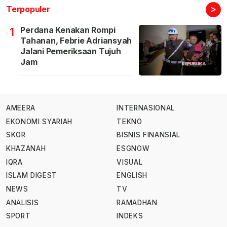
>
Terpopuler
Perdana Kenakan Rompi
1
Tahanan, Febrie Adriansyah
Jalani Pemeriksaan Tujuh
Jam
AMEERA
INTERNASIONAL
EKONOMI SYARIAH
TEKNO
SKOR
BISNIS FINANSIAL
KHAZANAH
ESGNOW
IQRA
VISUAL
ISLAM DIGEST
ENGLISH
NEWS
TV
ANALISIS
RAMADHAN
SPORT
INDEKS