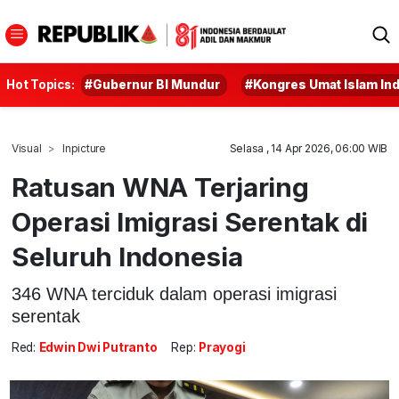
Hot Topics:
#Gubernur BI Mundur
#Kongres Umat Islam In
Visual
Inpicture
Selasa , 14 Apr 2026, 06:00 WIB
Ratusan WNA Terjaring
Operasi Imigrasi Serentak di
Seluruh Indonesia
346 WNA terciduk dalam operasi imigrasi
serentak
Red:
Edwin Dwi Putranto
Rep:
Prayogi