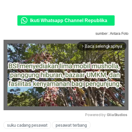
Ikuti Whatsapp Channel Republika
sumber : Antara Foto
Baca selengkapnya
arrow_forward_ios
Powered by 
GliaStudios
suku cadang pesawat
pesawat terbang
Mute