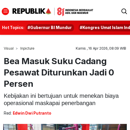
Hot Topics:
#Gubernur BI Mundur
#Kongres Umat Islam In
Visual
Inpicture
Kamis , 16 Apr 2026, 08:09 WIB
Bea Masuk Suku Cadang
Pesawat Diturunkan Jadi 0
Persen
Kebijakan ini bertujuan untuk menekan biaya
operasional maskapai penerbangan
Red:
Edwin Dwi Putranto