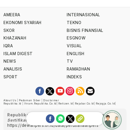
AMEERA
INTERNASIONAL
EKONOMI SYARIAH
TEKNO
SKOR
BISNIS FINANSIAL
KHAZANAH
ESGNOW
IQRA
VISUAL
ISLAM DIGEST
ENGLISH
NEWS
TV
ANALISIS
RAMADHAN
SPORT
INDEKS
About Us
|
Pedoman Siber
|
Disclaimer
Republika.id
|
Ihram.republika.co.id
|
Retizen.id
|
Rejabar.co.id
|
Rejogja.co.id
|
Republika telah diverifikasi oleh Dewan Pers
Sertifikat Nomor 1058/DP-Verifikasi/K/XII/2022
https://dewanpers.or.id/data/perusahaanpers