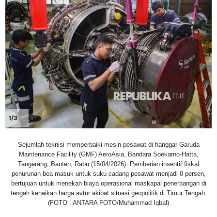
1/3
Sejumlah teknisi memperbaiki mesin pesawat di hanggar Garuda
Maintenance Facility (GMF) AeroAsia, Bandara Soekarno-Hatta,
Tangerang, Banten, Rabu (15/04/2026). Pemberian insentif fiskal
penurunan bea masuk untuk suku cadang pesawat menjadi 0 persen,
bertujuan untuk menekan biaya operasional maskapai penerbangan di
tengah kenaikan harga avtur akibat situasi geopolitik di Timur Tengah.
(FOTO : ANTARA FOTO/Muhammad Iqbal)