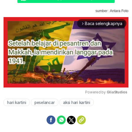
sumber : Antara Foto
Baca selengkapnya
arrow_forward_ios
Powered by 
GliaStudios
hari kartini
peselancar
aksi hari kartini
Mute