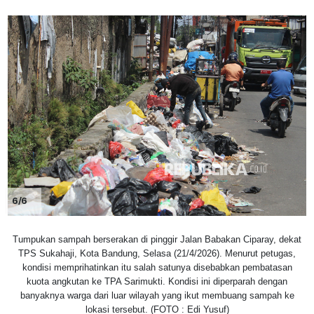
6/6
Tumpukan sampah berserakan di pinggir Jalan Babakan Ciparay, dekat
TPS Sukahaji, Kota Bandung, Selasa (21/4/2026). Menurut petugas,
kondisi memprihatinkan itu salah satunya disebabkan pembatasan
kuota angkutan ke TPA Sarimukti. Kondisi ini diperparah dengan
banyaknya warga dari luar wilayah yang ikut membuang sampah ke
lokasi tersebut. (FOTO : Edi Yusuf)