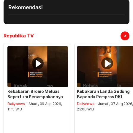
Rekomendasi
>
Republika TV
Kebakaran Bromo Meluas
Kebakaran Landa Gedung
Seperti ini Penampakannya
Bapenda Pemprov DKI
Dailynews
- Ahad , 09 Aug 2026,
Dailynews
- Jumat , 07 Aug 2026
11:15 WIB
23:00 WIB