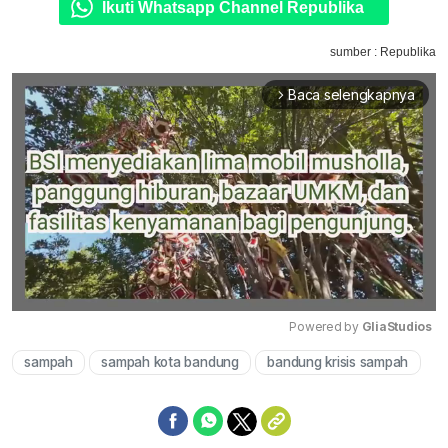
Ikuti Whatsapp Channel Republika
sumber : Republika
Baca selengkapnya
arrow_forward_ios
Powered by 
GliaStudios
sampah
sampah kota bandung
bandung krisis sampah
Mute