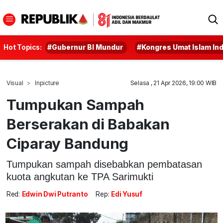
Hot Topics:
#Gubernur BI Mundur
#Kongres Umat Islam In
Visual
Inpicture
Selasa , 21 Apr 2026, 19:00 WIB
Tumpukan Sampah
Berserakan di Babakan
Ciparay Bandung
Tumpukan sampah disebabkan pembatasan
kuota angkutan ke TPA Sarimukti
Red:
Edwin Dwi Putranto
Rep:
Edi Yusuf