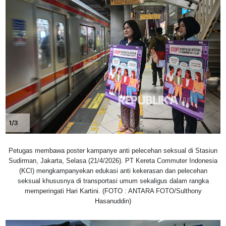
1/3
Petugas membawa poster kampanye anti pelecehan seksual di Stasiun
Sudirman, Jakarta, Selasa (21/4/2026). PT Kereta Commuter Indonesia
(KCI) mengkampanyekan edukasi anti kekerasan dan pelecehan
seksual khususnya di transportasi umum sekaligus dalam rangka
memperingati Hari Kartini. (FOTO : ANTARA FOTO/Sulthony
Hasanuddin)