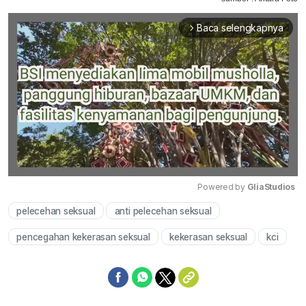
Baca selengkapnya
arrow_forward_ios
Powered by 
GliaStudios
pelecehan seksual
anti pelecehan seksual
Mute
pencegahan kekerasan seksual
kekerasan seksual
kci