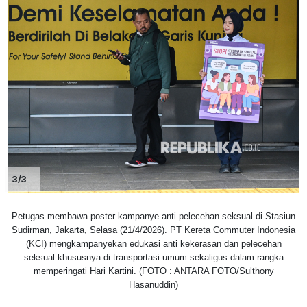
3/3
Petugas membawa poster kampanye anti pelecehan seksual di Stasiun
Sudirman, Jakarta, Selasa (21/4/2026). PT Kereta Commuter Indonesia
(KCI) mengkampanyekan edukasi anti kekerasan dan pelecehan
seksual khususnya di transportasi umum sekaligus dalam rangka
memperingati Hari Kartini. (FOTO : ANTARA FOTO/Sulthony
Hasanuddin)