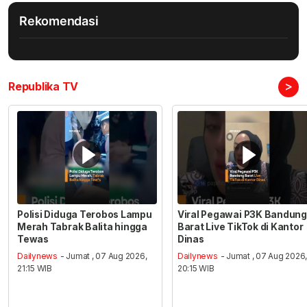
Rekomendasi
>
Republika TV
Polisi Diduga Terobos Lampu
Viral Pegawai P3K Bandung
Merah Tabrak Balita hingga
Barat Live TikTok di Kantor
Tewas
Dinas
Dailynews
- Jumat , 07 Aug 2026,
Dailynews
- Jumat , 07 Aug 2026
21:15 WIB
20:15 WIB