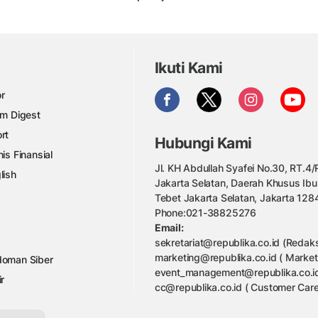
Ikuti Kami
r
am Digest
rt
Hubungi Kami
nis Finansial
Jl. KH Abdullah Syafei No.30, RT.4/R
lish
Jakarta Selatan, Daerah Khusus Ibu
Tebet Jakarta Selatan, Jakarta 128
Phone:021-38825276
Email:
sekretariat@republika.co.id (Redaks
marketing@republika.co.id ( Market
oman Siber
event_management@republika.co.id
ir
cc@republika.co.id ( Customer Care