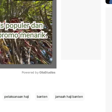
Powered by 
GliaStudios
Mute
pelaksanaan haji
banten
jamaah haji banten