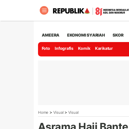
AMEERA
EKONOMI SYARIAH
SKOR
Foto
Infografis
Komik
Karikatur
>
>
Home
Visual
Visual
Asrama Haji Bante