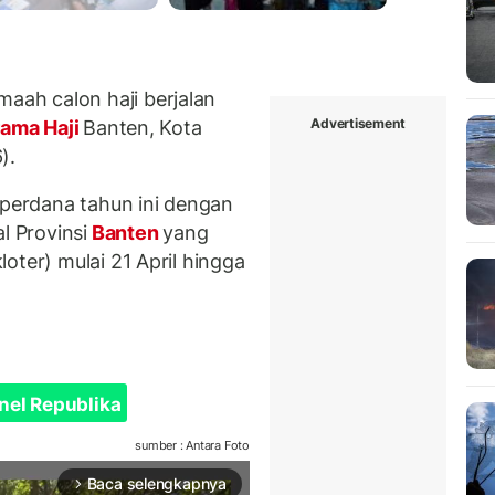
ah calon haji berjalan
Advertisement
ama Haji
Banten, Kota
).
 perdana tahun ini dengan
l Provinsi
Banten
yang
oter) mulai 21 April hingga
nel Republika
sumber : Antara Foto
Baca selengkapnya
arrow_forward_ios