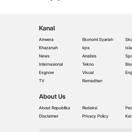
Kanal
Ameera
Ekonomi Syariah
Sko
Khazanah
Iqra
Isl
News
Analisis
Spo
Internasional
Tekno
Bis
Esgnow
Visual
Eng
TV
Ramadhan
About Us
About Republika
Redaksi
Ped
Disclaimer
Privacy Policy
Kar