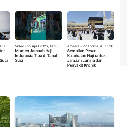
14:38
Video
- 22 April 2026, 14:30
Ameera
- 22 April 2026, 11:20
ter
Momen Jamaah Haji
Sembilan Pesan
Indonesia Tiba di Tanah
Kesehatan Haji untuk
Suci
Suci
Jamaah Lansia dan
Penyakit Kronik