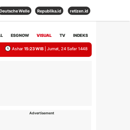
Deutsche Welle
Republika.id
retizen.id
AL
ESGNOW
VISUAL
TV
INDEKS
Ashar
15:23 WIB
| Jumat, 24 Safar 1448
Advertisement