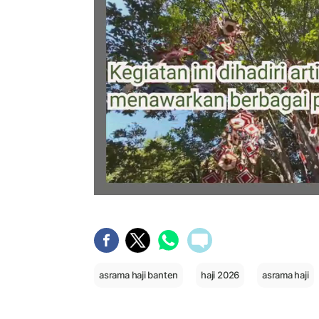
asrama haji banten
haji 2026
asrama haji