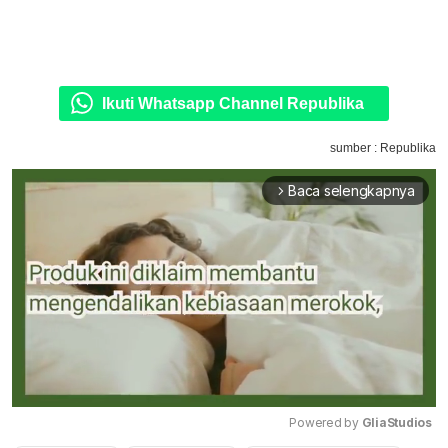
Ikuti Whatsapp Channel Republika
sumber : Republika
Baca selengkapnya
arrow_forward_ios
Powered by 
GliaStudios