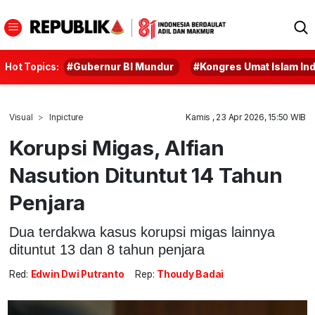
Hot Topics:
#Gubernur BI Mundur
#Kongres Umat Islam In
Visual
Inpicture
Kamis , 23 Apr 2026, 15:50 WIB
Korupsi Migas, Alfian
Nasution Dituntut 14 Tahun
Penjara
Dua terdakwa kasus korupsi migas lainnya
dituntut 13 dan 8 tahun penjara
Red:
Edwin Dwi Putranto
Rep:
Thoudy Badai