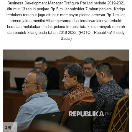
Business Development Manager Trafigura Pte Ltd periode 2019-2021
dituntut 13 tahun penjara Rp 5 miliar subsider 7 tahun penjara. Ketiga
terdakwa tersebut juga dituntut membayar pidana sebesar Rp 1 miliar,
karena jaksa menilai Alfian bersama dua terdakwa lainnya terbukti
bersalah melakukan tindak pidana korupsi tata kelola minyak mentah
dan produk kilang pada tahun 2018-2023. (FOTO : Republika/Thoudy
Badai)
2/6