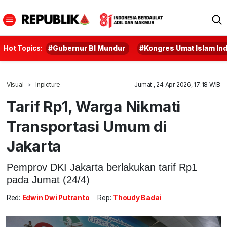
Hot Topics:
#Gubernur BI Mundur
#Kongres Umat Islam In
Visual
Inpicture
Jumat , 24 Apr 2026, 17:18 WIB
Tarif Rp1, Warga Nikmati
Transportasi Umum di
Jakarta
Pemprov DKI Jakarta berlakukan tarif Rp1
pada Jumat (24/4)
Red:
Edwin Dwi Putranto
Rep:
Thoudy Badai