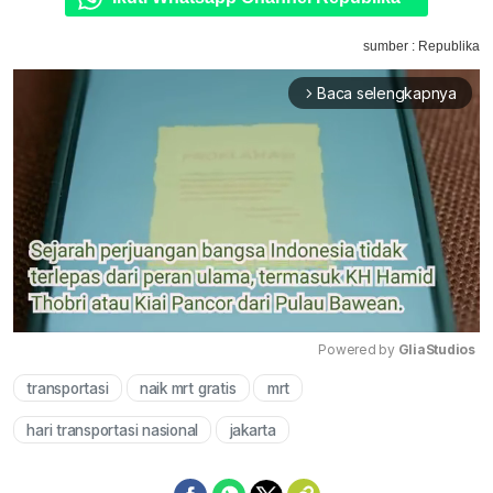
sumber : Republika
Baca selengkapnya
arrow_forward_ios
Powered by 
GliaStudios
transportasi
naik mrt gratis
mrt
Mute
hari transportasi nasional
jakarta