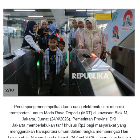
2/10
Penumpang menempelkan kartu uang elektronik usai menaiki
transportasi umum Moda Raya Terpadu (MRT) di kawasan Blok M,
Jakarta, Jumat (24/4/2026). Pemerintah Provinsi DKI
Jakarta memberlakukan tarif khusus Rp1 bagi masyarakat yang
menggunakan transportasi umum dalam rangka memperingati Hari
Transportasi Nasional pada Jumat, 24 April 2026. Layanan ini berlaku