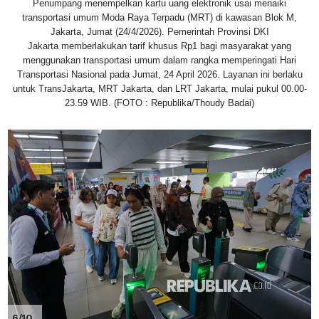
Penumpang menempelkan kartu uang elektronik usai menaiki
transportasi umum Moda Raya Terpadu (MRT) di kawasan Blok M,
Jakarta, Jumat (24/4/2026). Pemerintah Provinsi DKI
Jakarta memberlakukan tarif khusus Rp1 bagi masyarakat yang
menggunakan transportasi umum dalam rangka memperingati Hari
Transportasi Nasional pada Jumat, 24 April 2026. Layanan ini berlaku
untuk TransJakarta, MRT Jakarta, dan LRT Jakarta, mulai pukul 00.00-
23.59 WIB. (FOTO : Republika/Thoudy Badai)
6/10