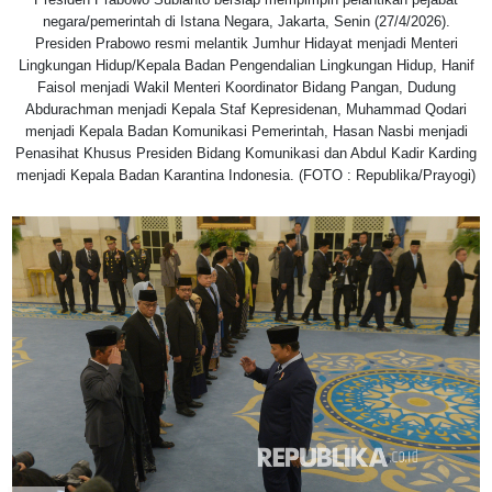
negara/pemerintah di Istana Negara, Jakarta, Senin (27/4/2026).
Presiden Prabowo resmi melantik Jumhur Hidayat menjadi Menteri
Lingkungan Hidup/Kepala Badan Pengendalian Lingkungan Hidup, Hanif
Faisol menjadi Wakil Menteri Koordinator Bidang Pangan, Dudung
Abdurachman menjadi Kepala Staf Kepresidenan, Muhammad Qodari
menjadi Kepala Badan Komunikasi Pemerintah, Hasan Nasbi menjadi
Penasihat Khusus Presiden Bidang Komunikasi dan Abdul Kadir Karding
menjadi Kepala Badan Karantina Indonesia. (FOTO : Republika/Prayogi)