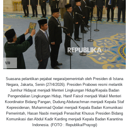
1/8
Suasana pelantikan pejabat negara/pemerintah oleh Presiden di Istana
Negara, Jakarta, Senin (27/4/2026). Presiden Prabowo resmi melantik
Jumhur Hidayat menjadi Menteri Lingkungan Hidup/Kepala Badan
Pengendalian Lingkungan Hidup, Hanif Faisol menjadi Wakil Menteri
Koordinator Bidang Pangan, Dudung Abdurachman menjadi Kepala Staf
Kepresidenan, Muhammad Qodari menjadi Kepala Badan Komunikasi
Pemerintah, Hasan Nasbi menjadi Penasihat Khusus Presiden Bidang
Komunikasi dan Abdul Kadir Karding menjadi Kepala Badan Karantina
Indonesia. (FOTO : Republika/Prayogi)