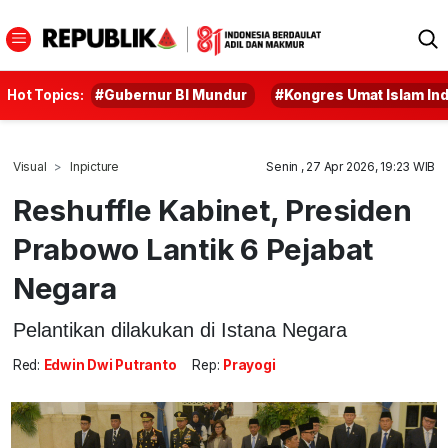
Hot Topics:
#Gubernur BI Mundur
#Kongres Umat Islam In
Visual
Inpicture
Senin , 27 Apr 2026, 19:23 WIB
Reshuffle Kabinet, Presiden
Prabowo Lantik 6 Pejabat
Negara
Pelantikan dilakukan di Istana Negara
Red:
Edwin Dwi Putranto
Rep:
Prayogi