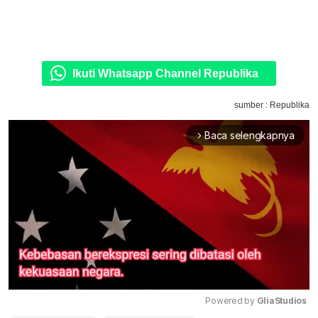
Ikuti Whatsapp Channel Republika
sumber : Republika
Baca selengkapnya
arrow_forward_ios
Powered by 
GliaStudios