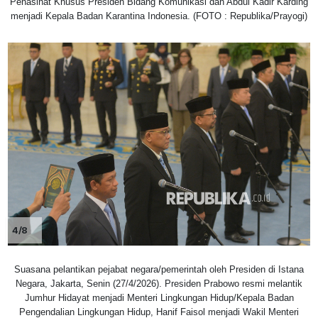
Penasihat Khusus Presiden Bidang Komunikasi dan Abdul Kadir Karding
menjadi Kepala Badan Karantina Indonesia. (FOTO : Republika/Prayogi)
4/8
Suasana pelantikan pejabat negara/pemerintah oleh Presiden di Istana
Negara, Jakarta, Senin (27/4/2026). Presiden Prabowo resmi melantik
Jumhur Hidayat menjadi Menteri Lingkungan Hidup/Kepala Badan
Pengendalian Lingkungan Hidup, Hanif Faisol menjadi Wakil Menteri