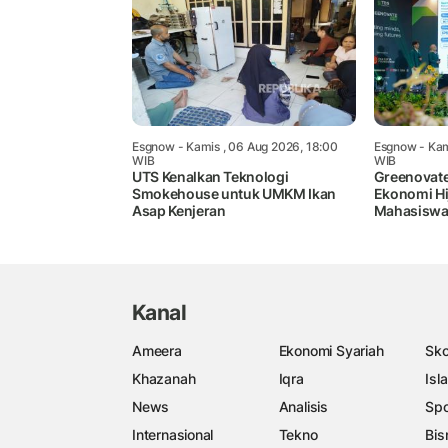
Esgnow
- Kamis , 06 Aug 2026, 18:00
Esgnow
- Kam
WIB
WIB
UTS Kenalkan Teknologi
Greenovate
Smokehouse untuk UMKM Ikan
Ekonomi Hij
Asap Kenjeran
Mahasiswa 
Kanal
Ameera
Ekonomi Syariah
Sko
Khazanah
Iqra
Isl
News
Analisis
Spo
Internasional
Tekno
Bis