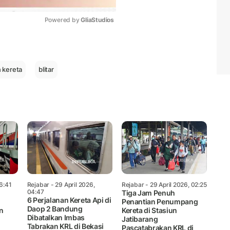
Powered by 
GliaStudios
Mute
 kereta
blitar
06:41
Rejabar
- 29 April 2026,
Rejabar
- 29 April 2026, 02:25
04:47
Tiga Jam Penuh
6 Perjalanan Kereta Api di
Penantian Penumpang
Daop 2 Bandung
n
Kereta di Stasiun
Dibatalkan Imbas
Jatibarang
Tabrakan KRL di Bekasi
Pascatabrakan KRL di