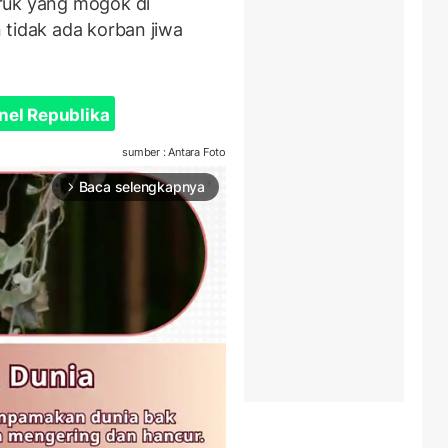
ruk yang mogok di
 tidak ada korban jiwa
nel Republika
sumber : Antara Foto
Baca selengkapnya
arrow_forward_ios