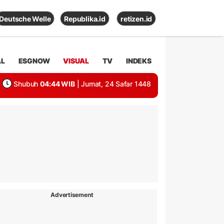
Deutsche Welle
Republika.id
retizen.id
AL
ESGNOW
VISUAL
TV
INDEKS
Shubuh
04:44 WIB
| Jumat, 24 Safar 1448
Advertisement