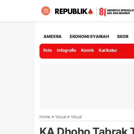
AMEERA
EKONOMI SYARIAH
SKOR
Foto
Infografis
Komik
Karikatur
>
>
Home
Visual
Visual
KA Dhoho Tabrak 