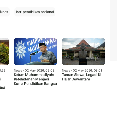
Mute
iknas
hari pendidikan nasional
0:29
News
- 02 May 2026, 09:08
News
- 02 May 2026, 08:01
Ketum Muhammadiyah:
Taman Siswa, Legasi Ki
i
Keteladanan Menjadi
Hajar Dewantara
Kunci Pendidikan Bangsa
lai