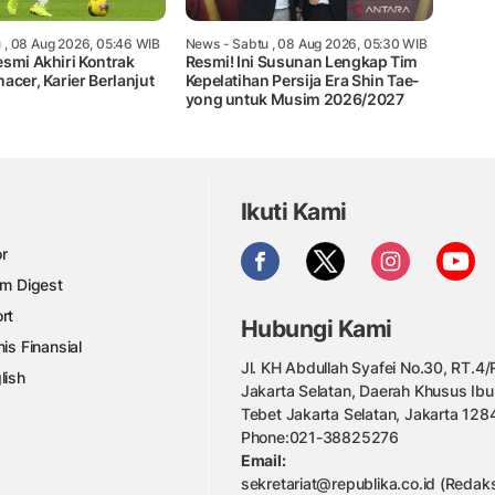
 , 08 Aug 2026, 05:46 WIB
News
- Sabtu , 08 Aug 2026, 05:30 WIB
esmi Akhiri Kontrak
Resmi! Ini Susunan Lengkap Tim
acer, Karier Berlanjut
Kepelatihan Persija Era Shin Tae-
yong untuk Musim 2026/2027
Ikuti Kami
r
am Digest
rt
Hubungi Kami
nis Finansial
Jl. KH Abdullah Syafei No.30, RT.4/R
lish
Jakarta Selatan, Daerah Khusus Ibu
Tebet Jakarta Selatan, Jakarta 128
Phone:021-38825276
Email:
sekretariat@republika.co.id (Redaks