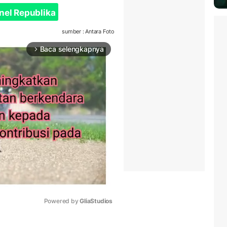
nel Republika
sumber : Antara Foto
Baca selengkapnya
arrow_forward_ios
Powered by 
GliaStudios