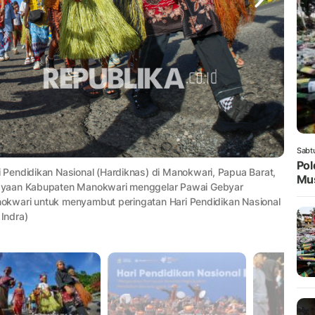
Sabt
Pol
Pendidikan Nasional (Hardiknas) di Manokwari, Papua Barat,
Mus
dayaan Kabupaten Manokwari menggelar Pawai Gebyar
anokwari untuk menyambut peringatan Hari Pendidikan Nasional
Indra)