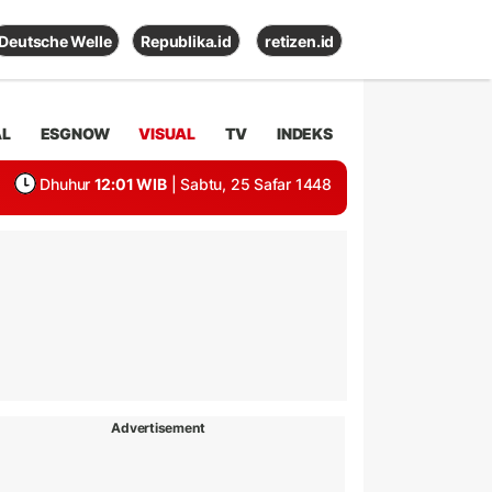
Deutsche Welle
Republika.id
retizen.id
AL
ESGNOW
VISUAL
TV
INDEKS
Dhuhur
12:01 WIB
| Sabtu, 25 Safar 1448
Advertisement