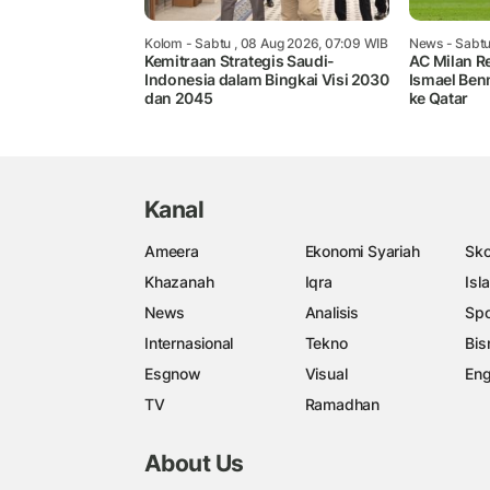
Kolom
- Sabtu , 08 Aug 2026, 07:09 WIB
News
- Sabtu
Kemitraan Strategis Saudi-
AC Milan R
Indonesia dalam Bingkai Visi 2030
Ismael Benn
dan 2045
ke Qatar
Kanal
Ameera
Ekonomi Syariah
Sko
Khazanah
Iqra
Isl
News
Analisis
Spo
Internasional
Tekno
Bis
Esgnow
Visual
Eng
TV
Ramadhan
About Us