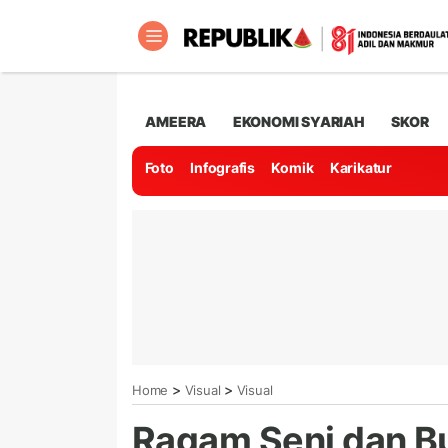
AMEERA
EKONOMI SYARIAH
SKOR
Foto
Infografis
Komik
Karikatur
>
>
Home
Visual
Visual
Ragam Seni dan B