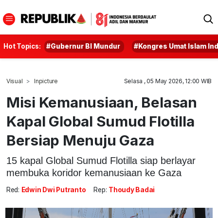
Hot Topics:
#Gubernur BI Mundur
#Kongres Umat Islam In
Visual
Inpicture
Selasa , 05 May 2026, 12:00 WIB
Misi Kemanusiaan, Belasan
Kapal Global Sumud Flotilla
Bersiap Menuju Gaza
15 kapal Global Sumud Flotilla siap berlayar
membuka koridor kemanusiaan ke Gaza
Red:
Edwin Dwi Putranto
Rep:
Thoudy Badai