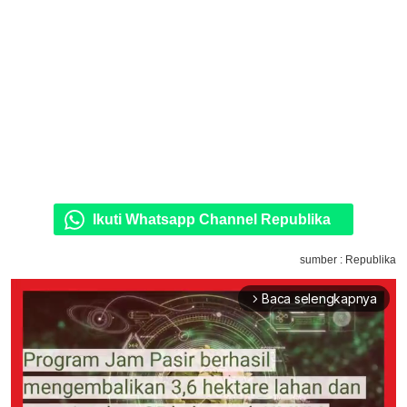
Ikuti Whatsapp Channel Republika
sumber : Republika
Baca selengkapnya
arrow_forward_ios