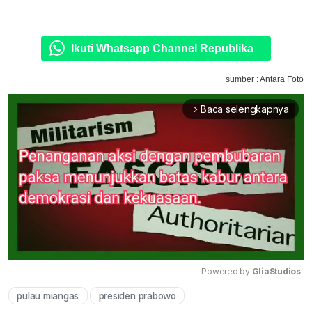
Ikuti Whatsapp Channel Republika
sumber : Antara Foto
Baca selengkapnya
arrow_forward_ios
Powered by 
GliaStudios
pulau miangas
presiden prabowo
Mute