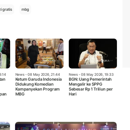
i gratis
mbg
3:14
News
- 08 May 2026, 21:44
News
- 08 May 2026, 19:33
tan
Ketum Garuda Indonesia
BGN: Uang Pemerintah
Didukung Komedian
Mengalir ke SPPG
Kampanyekan Program
Sebesar Rp 1 Triliun per
apan
MBG
Hari