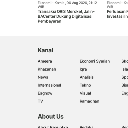
Ekonomi
- Kamis , 06 Aug 2026, 21:12
Ekonomi
- Ka
WIB
WIB
Transaksi QRIS Meroket, Jalin-
Perluasan 
BACenter Dukung Digitalisasi
Investasi I
Pembayaran
Kanal
Ameera
Ekonomi Syariah
Sko
Khazanah
Iqra
Isl
News
Analisis
Spo
Internasional
Tekno
Bis
Esgnow
Visual
Eng
TV
Ramadhan
About Us
About Republika
Redaksi
Ped