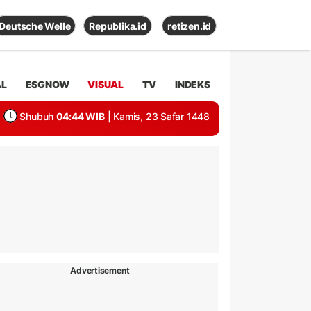
Deutsche Welle
Republika.id
retizen.id
AL
ESGNOW
VISUAL
TV
INDEKS
Shubuh
04:44 WIB
| Kamis, 23 Safar 1448
Advertisement