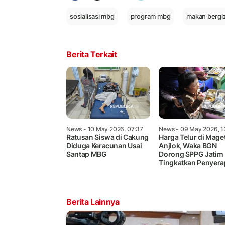
sosialisasi mbg
program mbg
makan bergiz
Berita Terkait
News
- 10 May 2026, 07:37
News
- 09 May 2026, 1
Ratusan Siswa di Cakung
Harga Telur di Mage
Diduga Keracunan Usai
Anjlok, Waka BGN
Santap MBG
Dorong SPPG Jatim
Tingkatkan Penyer
Berita Lainnya