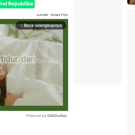
nel Republika
sumber : Antara Foto
Baca selengkapnya
arrow_forward_ios
Powered by 
GliaStudios
Mute