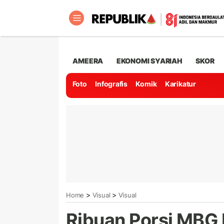
AMEERA
EKONOMI SYARIAH
SKOR
Foto
Infografis
Komik
Karikatur
>
>
Home
Visual
Visual
Ribuan Porsi MBG 