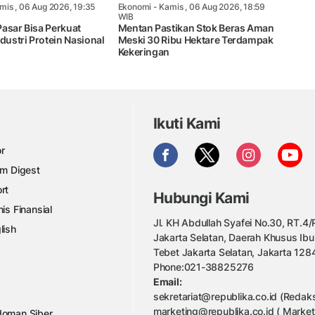
mis , 06 Aug 2026, 19:35
Ekonomi
- Kamis , 06 Aug 2026, 18:59
WIB
Pasar Bisa Perkuat
Mentan Pastikan Stok Beras Aman
ndustri Protein Nasional
Meski 30 Ribu Hektare Terdampak
Kekeringan
Ikuti Kami
r
am Digest
rt
Hubungi Kami
nis Finansial
Jl. KH Abdullah Syafei No.30, RT.4/R
lish
Jakarta Selatan, Daerah Khusus Ibu
Tebet Jakarta Selatan, Jakarta 128
Phone:021-38825276
Email:
sekretariat@republika.co.id (Redaks
marketing@republika.co.id ( Market
oman Siber