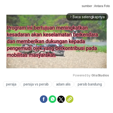
sumber : Antara Foto
Baca selengkapnya
arrow_forward_ios
Powered by 
GliaStudios
persija
persija vs persib
adam alis
persib bandung
Mute