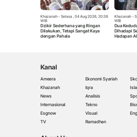
Khazanah
- Selasa , 04 Aug 2026, 20:38
Khazanah
- S
WIB
WIB
Dzikir Sederhana yang Ringan
Dua Kedud
Dilakukan, Tetapi Sangat Kaya
Dihadapi S
dengan Pahala
Hadapan A
Kanal
Ameera
Ekonomi Syariah
Sko
Khazanah
Iqra
Isl
News
Analisis
Spo
Internasional
Tekno
Bis
Esgnow
Visual
Eng
TV
Ramadhan