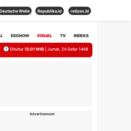
Deutsche Welle
Republika.id
retizen.id
AL
ESGNOW
VISUAL
TV
INDEKS
Dhuhur
12:01 WIB
| Jumat, 24 Safar 1448
Advertisement