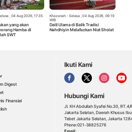
elasa , 04 Aug 2026, 17:35
Khazanah
- Selasa , 04 Aug 2026, 09:19
WIB
ukan yang akan
Dalil Ulama di Balik Tradisi
eorang Hamba di
Nahdhiyin Melafazkan Niat Sholat
llah SWT
Ikuti Kami
r
am Digest
rt
Hubungi Kami
nis Finansial
Jl. KH Abdullah Syafei No.30, RT.4/R
lish
Jakarta Selatan, Daerah Khusus Ibu
Tebet Jakarta Selatan, Jakarta 128
Phone:021-38825276
Email: