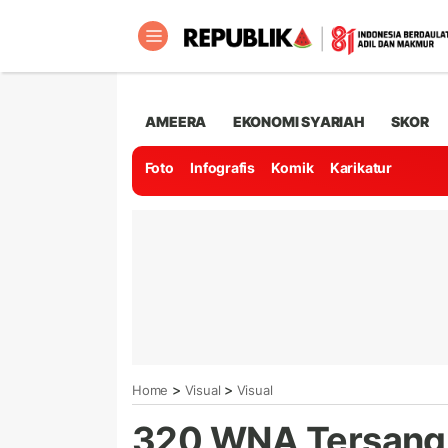
AMEERA
EKONOMI SYARIAH
SKOR
Foto
Infografis
Komik
Karikatur
>
>
Home
Visual
Visual
320 WNA Tersangk