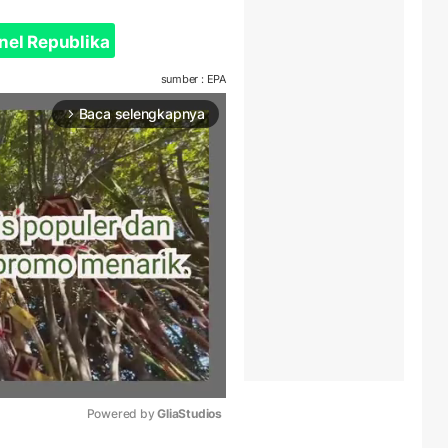
nel Republika
sumber : EPA
Baca selengkapnya
arrow_forward_ios
Powered by 
GliaStudios