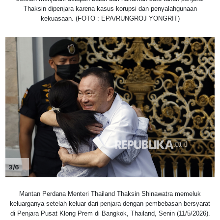
Thaksin dipenjara karena kasus korupsi dan penyalahgunaan
kekuasaan. (FOTO : EPA/RUNGROJ YONGRIT)
3/6
Mantan Perdana Menteri Thailand Thaksin Shinawatra memeluk
keluarganya setelah keluar dari penjara dengan pembebasan bersyarat
di Penjara Pusat Klong Prem di Bangkok, Thailand, Senin (11/5/2026).