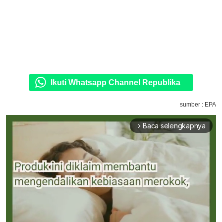
Ikuti Whatsapp Channel Republika
sumber : EPA
Baca selengkapnya
arrow_forward_ios