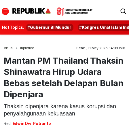
Hot Topics:
#Gubernur BI Mundur
#Kongres Umat Islam In
Visual
Inpicture
Senin , 11 May 2026, 14:38 WIB
Mantan PM Thailand Thaksin
Shinawatra Hirup Udara
Bebas setelah Delapan Bulan
Dipenjara
Thaksin dipenjara karena kasus korupsi dan
penyalahgunaan kekuasaan
Red:
Edwin Dwi Putranto