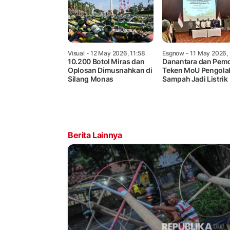
Visual
- 12 May 2026, 11:58
Esgnow
- 11 May 2026, 
10.200 Botol Miras dan
Danantara dan Pem
Oplosan Dimusnahkan di
Teken MoU Pengola
Silang Monas
Sampah Jadi Listrik
Berita Lainnya