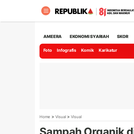
AMEERA
EKONOMI SYARIAH
SKOR
Foto
Infografis
Komik
Karikatur
>
>
Home
Visual
Visual
Sampah Organik di