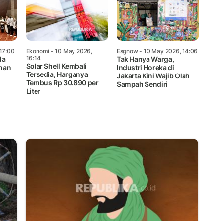
17:00
Ekonomi
- 10 May 2026,
Esgnow
- 10 May 2026, 14:06
16:14
da
Tak Hanya Warga,
Solar Shell Kembali
han
Industri Horeka di
Tersedia, Harganya
Jakarta Kini Wajib Olah
Tembus Rp 30.890 per
Sampah Sendiri
Liter