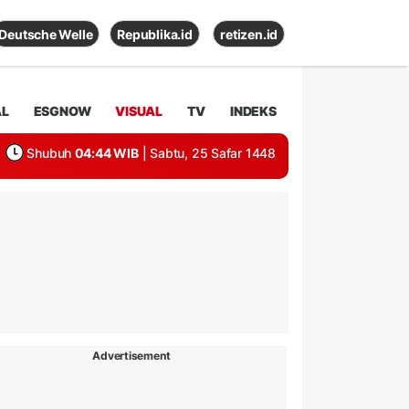
Deutsche Welle
Republika.id
retizen.id
AL
ESGNOW
VISUAL
TV
INDEKS
Shubuh
04:44 WIB
| Sabtu, 25 Safar 1448
Advertisement