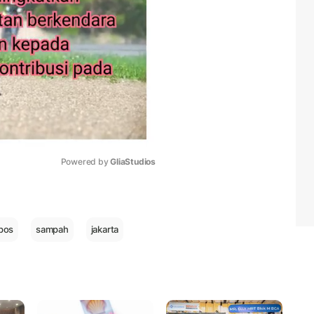
Powered by 
GliaStudios
Mute
pos
sampah
jakarta