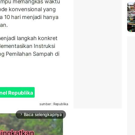
mampu memangkas waktu
ode konvensional yang
a 10 hari menjadi hanya
an.
enjadi langkah konkret
ementasikan Instruksi
ng Pemilahan Sampah di
nel Republika
sumber : Republika
Baca selengkapnya
arrow_forward_ios