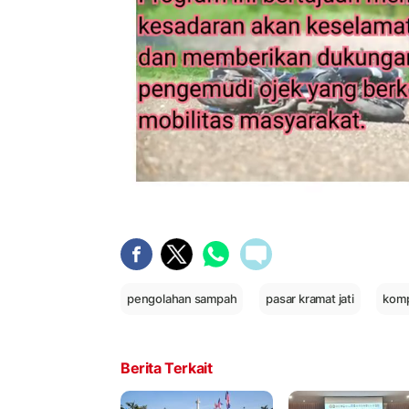
pengolahan sampah
pasar kramat jati
kom
Berita Terkait