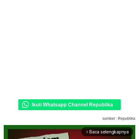
Ikuti Whatsapp Channel Republika
sumber : Republika
Baca selengkapnya
arrow_forward_ios