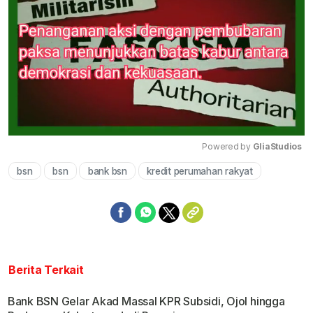
Powered by 
GliaStudios
bsn
bsn
bank bsn
kredit perumahan rakyat
Mute
Berita Terkait
Bank BSN Gelar Akad Massal KPR Subsidi, Ojol hingga