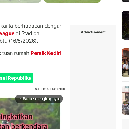
Jakarta berhadapan dengan
Advertisement
League
di Stadion
btu (16/5/2026).
 tuan rumah
Persik Kediri
nel Republika
sumber : Antara Foto
Baca selengkapnya
arrow_forward_ios