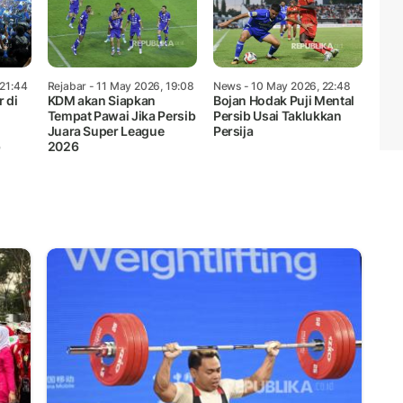
 21:44
Rejabar
- 11 May 2026, 19:08
News
- 10 May 2026, 22:48
 di
KDM akan Siapkan
Bojan Hodak Puji Mental
Tempat Pawai Jika Persib
Persib Usai Taklukkan
Juara Super League
Persija
b
2026