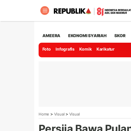
AMEERA
EKONOMI SYARIAH
SKOR
Foto
Infografis
Komik
Karikatur
>
>
Home
Visual
Visual
Persija Bawa Pula