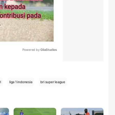
Powered by 
GliaStudios
Mute
i
liga 1 indonesia
bri super league