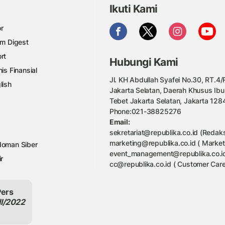
Ikuti Kami
r
am Digest
rt
Hubungi Kami
nis Finansial
Jl. KH Abdullah Syafei No.30, RT.4/R
lish
Jakarta Selatan, Daerah Khusus Ibu
Tebet Jakarta Selatan, Jakarta 128
Phone:021-38825276
Email:
sekretariat@republika.co.id (Redaks
marketing@republika.co.id ( Market
oman Siber
event_management@republika.co.id
ir
cc@republika.co.id ( Customer Care
Pers
II/2022