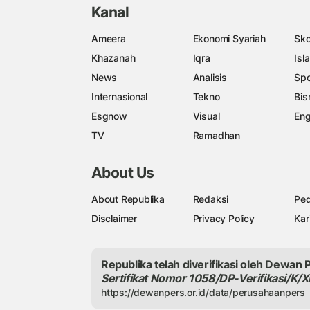
Kanal
Ameera
Ekonomi Syariah
Sko
Khazanah
Iqra
Isl
News
Analisis
Spo
Internasional
Tekno
Bis
Esgnow
Visual
Eng
TV
Ramadhan
About Us
About Republika
Redaksi
Ped
Disclaimer
Privacy Policy
Kar
Republika telah diverifikasi oleh Dewan 
Sertifikat Nomor 1058/DP-Verifikasi/K/X
https://dewanpers.or.id/data/perusahaanpers