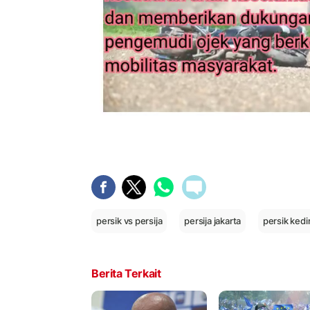
persik vs persija
persija jakarta
persik kedir
Berita Terkait