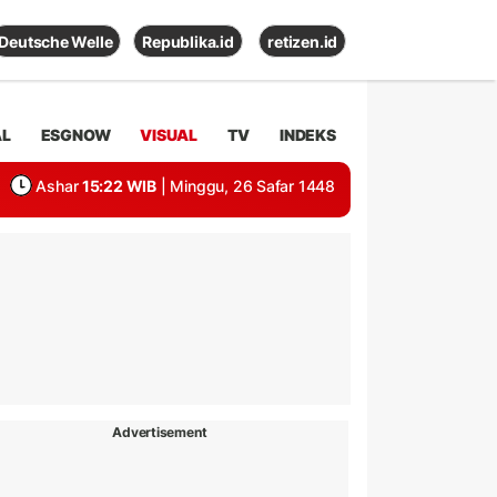
Deutsche Welle
Republika.id
retizen.id
AL
ESGNOW
VISUAL
TV
INDEKS
Ashar
15:22 WIB
| Minggu, 26 Safar 1448
Advertisement