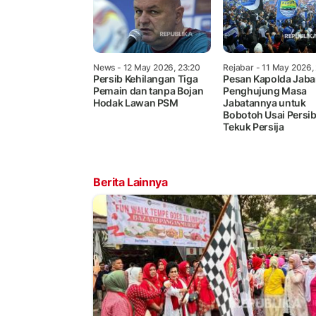
News
- 12 May 2026, 23:20
Rejabar
- 11 May 2026,
Persib Kehilangan Tiga
Pesan Kapolda Jabar
Pemain dan tanpa Bojan
Penghujung Masa
Hodak Lawan PSM
Jabatannya untuk
Bobotoh Usai Persi
Tekuk Persija
Berita Lainnya