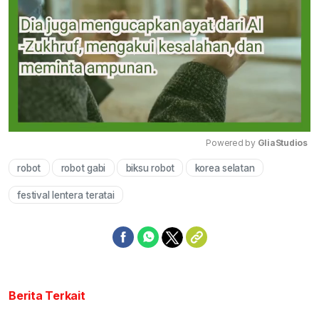
Powered by 
GliaStudios
robot
robot gabi
biksu robot
korea selatan
Mute
festival lentera teratai
Berita Terkait