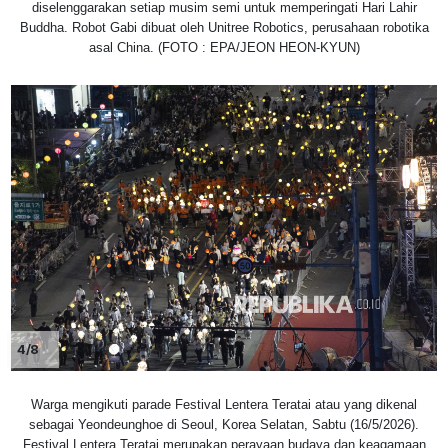
diselenggarakan setiap musim semi untuk memperingati Hari Lahir
Buddha. Robot Gabi dibuat oleh Unitree Robotics, perusahaan robotika
asal China. (FOTO : EPA/JEON HEON-KYUN)
4/8
Warga mengikuti parade Festival Lentera Teratai atau yang dikenal
sebagai Yeondeunghoe di Seoul, Korea Selatan, Sabtu (16/5/2026).
Festival Lentera Teratai merupakan perayaan budaya dan keagamaan