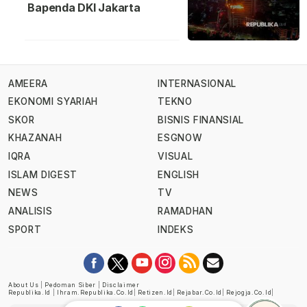
Bapenda DKI Jakarta
AMEERA
INTERNASIONAL
EKONOMI SYARIAH
TEKNO
SKOR
BISNIS FINANSIAL
KHAZANAH
ESGNOW
IQRA
VISUAL
ISLAM DIGEST
ENGLISH
NEWS
TV
ANALISIS
RAMADHAN
SPORT
INDEKS
About Us
|
Pedoman Siber
|
Disclaimer
Republika.id
|
Ihram.republika.co.id
|
Retizen.id
|
Rejabar.co.id
|
Rejogja.co.id
|