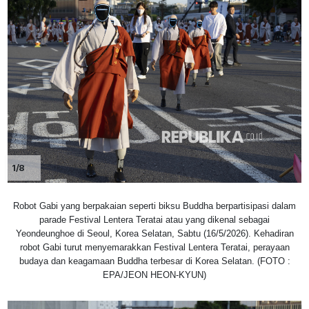
1/8
Robot Gabi yang berpakaian seperti biksu Buddha berpartisipasi dalam
parade Festival Lentera Teratai atau yang dikenal sebagai
Yeondeunghoe di Seoul, Korea Selatan, Sabtu (16/5/2026). Kehadiran
robot Gabi turut menyemarakkan Festival Lentera Teratai, perayaan
budaya dan keagamaan Buddha terbesar di Korea Selatan. (FOTO :
EPA/JEON HEON-KYUN)