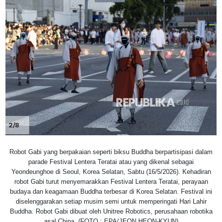
2/8
Robot Gabi yang berpakaian seperti biksu Buddha berpartisipasi dalam
parade Festival Lentera Teratai atau yang dikenal sebagai
Yeondeunghoe di Seoul, Korea Selatan, Sabtu (16/5/2026). Kehadiran
robot Gabi turut menyemarakkan Festival Lentera Teratai, perayaan
budaya dan keagamaan Buddha terbesar di Korea Selatan. Festival ini
diselenggarakan setiap musim semi untuk memperingati Hari Lahir
Buddha. Robot Gabi dibuat oleh Unitree Robotics, perusahaan robotika
asal China. (FOTO : EPA/JEON HEON-KYUN)