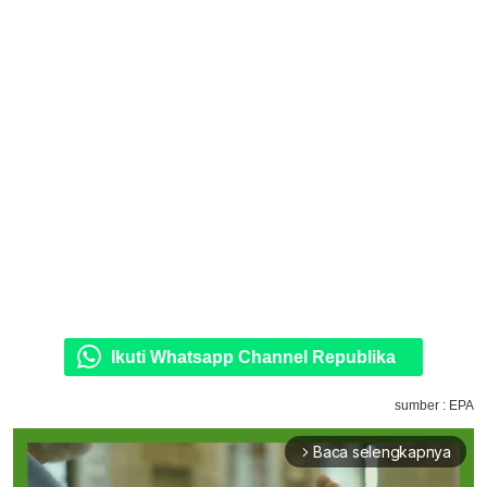
Ikuti Whatsapp Channel Republika
sumber : EPA
Baca selengkapnya
arrow_forward_ios