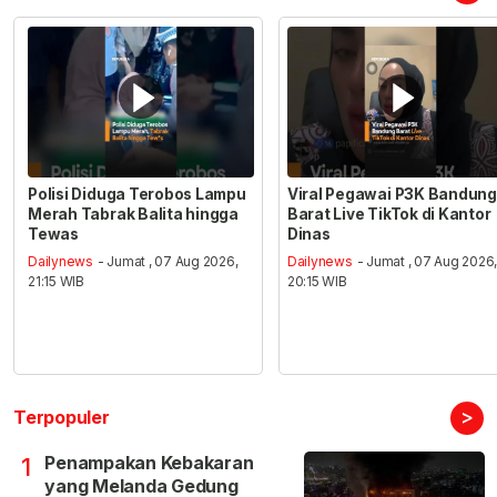
Polisi Diduga Terobos Lampu
Viral Pegawai P3K Bandung
Merah Tabrak Balita hingga
Barat Live TikTok di Kantor
Tewas
Dinas
Dailynews
- Jumat , 07 Aug 2026,
Dailynews
- Jumat , 07 Aug 2026
21:15 WIB
20:15 WIB
>
Terpopuler
Penampakan Kebakaran
1
yang Melanda Gedung