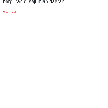
bergiliran di sejumlah daerah.
Sponsored