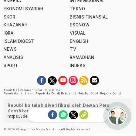
AMEERA
INTERNASIONAL
EKONOMI SYARIAH
TEKNO
SKOR
BISNIS FINANSIAL
KHAZANAH
ESGNOW
IQRA
VISUAL
ISLAM DIGEST
ENGLISH
NEWS
TV
ANALISIS
RAMADHAN
SPORT
INDEKS
About Us
|
Pedoman Siber
|
Disclaimer
Republika.id
|
Ihram.republika.co.id
|
Retizen.id
|
Rejabar.co.id
|
Rejogja.co.id
|
Republika telah diverifikasi oleh Dewan Pers
Sertifikat Nomor 1058/DP-Verifikasi/K/XII/2022
https://dewanpers.or.id/data/perusahaanpers
Ask me!
© 2026 PT Republika Media Mandiri - All Rights Reserved.