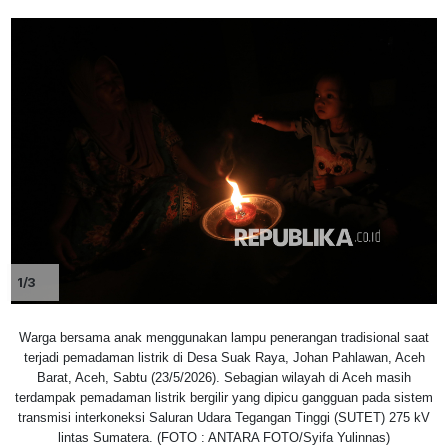
1/3
Warga bersama anak menggunakan lampu penerangan tradisional saat
terjadi pemadaman listrik di Desa Suak Raya, Johan Pahlawan, Aceh
Barat, Aceh, Sabtu (23/5/2026). Sebagian wilayah di Aceh masih
terdampak pemadaman listrik bergilir yang dipicu gangguan pada sistem
transmisi interkoneksi Saluran Udara Tegangan Tinggi (SUTET) 275 kV
lintas Sumatera. (FOTO : ANTARA FOTO/Syifa Yulinnas)