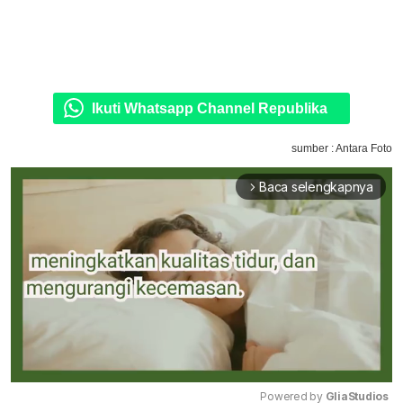
Ikuti Whatsapp Channel Republika
sumber : Antara Foto
Baca selengkapnya
arrow_forward_ios
Powered by 
GliaStudios