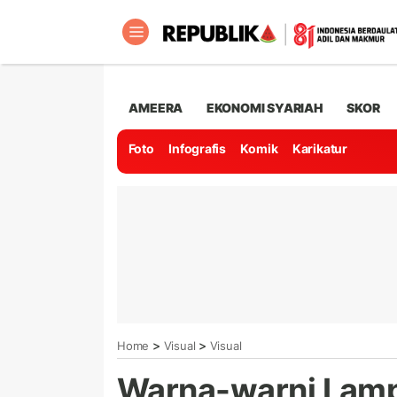
AMEERA
EKONOMI SYARIAH
SKOR
Foto
Infografis
Komik
Karikatur
>
>
Home
Visual
Visual
Warna-warni Lam