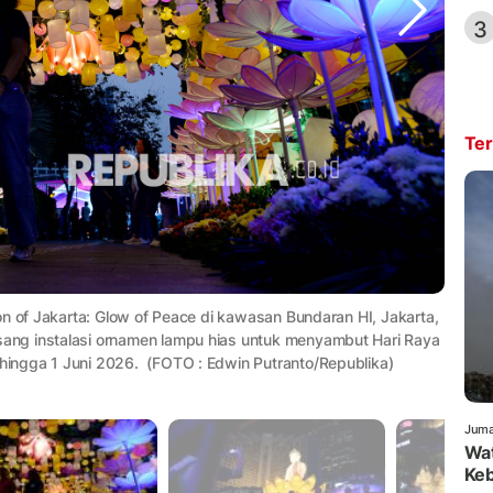
3
Ter
on of Jakarta: Glow of Peace di kawasan Bundaran HI, Jakarta,
ng instalasi ornamen lampu hias untuk menyambut Hari Raya
ingga 1 Juni 2026. (FOTO : Edwin Putranto/Republika)
Juma
Wat
Keb