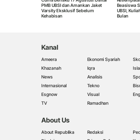
PMB UBSI dan Amankan Jaket
Beasiswa S
Varsity Eksklusif Sebelum
UBSI, Kuli
Kehabisan
Bulan
Kanal
Ameera
Ekonomi Syariah
Sko
Khazanah
Iqra
Isl
News
Analisis
Spo
Internasional
Tekno
Bis
Esgnow
Visual
Eng
TV
Ramadhan
About Us
About Republika
Redaksi
Ped