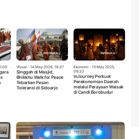
0:00
Visual
- 14 May 2026, 18:37
Ekonomi
- 15 May 2025,
09:33
gara
Singgah di Masjid,
InJourney Perkuat
us
Bhikkhu Walk for Peace
Perekonomian Daerah
n
Tebarkan Pesan
melalui Perayaan Waisak
Toleransi di Sidoarjo
di Candi Borobudur