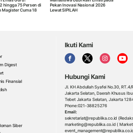
2 hingga 75 Persen di
Pekan Inovasi Nasional 2026
ah Magister Cuma 18
Lewat SIPILAH
Ikuti Kami
r
am Digest
rt
Hubungi Kami
nis Finansial
Jl. KH Abdullah Syafei No.30, RT.4/R
lish
Jakarta Selatan, Daerah Khusus Ibu
Tebet Jakarta Selatan, Jakarta 128
Phone:021-38825276
Email:
sekretariat@republika.co.id (Redaks
marketing@republika.co.id ( Market
oman Siber
event_management@republika.co.id