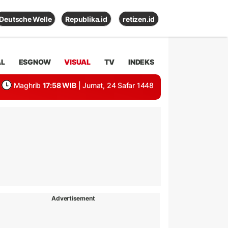
Deutsche Welle
Republika.id
retizen.id
AL
ESGNOW
VISUAL
TV
INDEKS
Maghrib
17:58 WIB
| Jumat, 24 Safar 1448
Advertisement