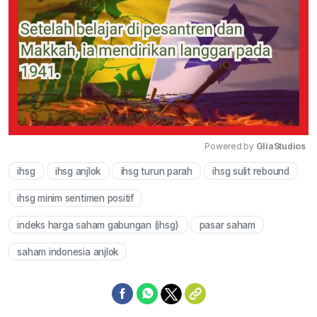
Powered by 
GliaStudios
ihsg
ihsg anjlok
ihsg turun parah
ihsg sulit rebound
Mute
ihsg minim sentimen positif
indeks harga saham gabungan (ihsg)
pasar saham
saham indonesia anjlok