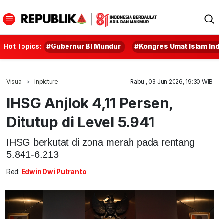
Hot Topics:
#Gubernur BI Mundur
#Kongres Umat Islam In
Visual
Inpicture
Rabu , 03 Jun 2026, 19:30 WIB
IHSG Anjlok 4,11 Persen,
Ditutup di Level 5.941
IHSG berkutat di zona merah pada rentang
5.841-6.213
Red:
Edwin Dwi Putranto