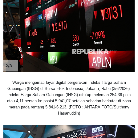
2/3
Warga mengamati layar digital pergerakan Indeks Harga Saham
Gabungan (IHSG) di Bursa Efek Indonesia, Jakarta, Rabu (3/6/2026).
Indeks Harga Saham Gabungan (IHSG) ditutup melemah 254,36 poin
atau 4,11 persen ke posisi 5.941,07 setelah seharian berkutat di zona
merah pada rentang 5.841-6.213. (FOTO : ANTARA FOTO/Sulthony
Hasanuddin)