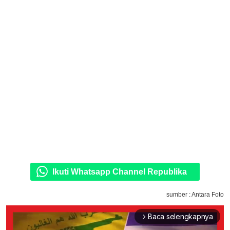
Ikuti Whatsapp Channel Republika
sumber : Antara Foto
Baca selengkapnya
arrow_forward_ios