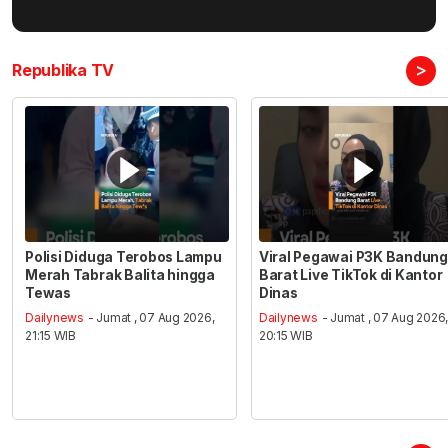
>
Republika TV
Polisi Diduga Terobos Lampu
Viral Pegawai P3K Bandung
Merah Tabrak Balita hingga
Barat Live TikTok di Kantor
Tewas
Dinas
Dailynews
- Jumat , 07 Aug 2026,
Dailynews
- Jumat , 07 Aug 2026
21:15 WIB
20:15 WIB