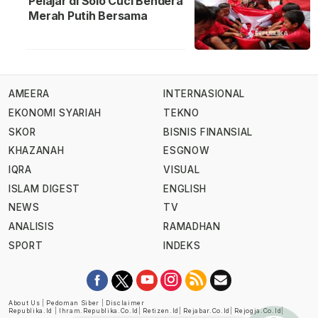
Pelajar di Solo Cuci Bendera
Merah Putih Bersama
AMEERA
INTERNASIONAL
EKONOMI SYARIAH
TEKNO
SKOR
BISNIS FINANSIAL
KHAZANAH
ESGNOW
IQRA
VISUAL
ISLAM DIGEST
ENGLISH
NEWS
TV
ANALISIS
RAMADHAN
SPORT
INDEKS
About Us
|
Pedoman Siber
|
Disclaimer
Republika.id
|
Ihram.republika.co.id
|
Retizen.id
|
Rejabar.co.id
|
Rejogja.co.id
|