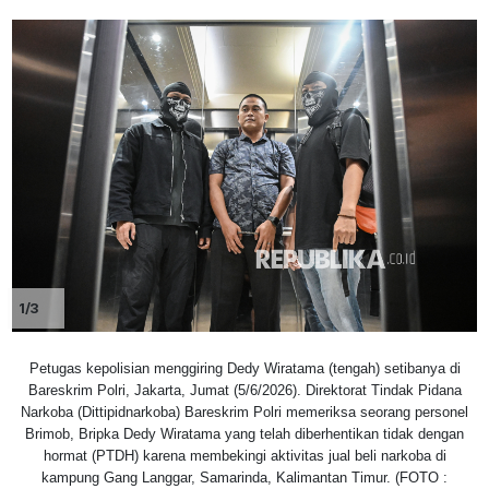
1/3
Petugas kepolisian menggiring Dedy Wiratama (tengah) setibanya di
Bareskrim Polri, Jakarta, Jumat (5/6/2026). Direktorat Tindak Pidana
Narkoba (Dittipidnarkoba) Bareskrim Polri memeriksa seorang personel
Brimob, Bripka Dedy Wiratama yang telah diberhentikan tidak dengan
hormat (PTDH) karena membekingi aktivitas jual beli narkoba di
kampung Gang Langgar, Samarinda, Kalimantan Timur. (FOTO :