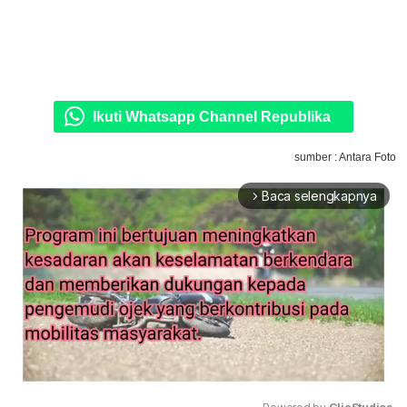
Ikuti Whatsapp Channel Republika
sumber : Antara Foto
Baca selengkapnya
arrow_forward_ios