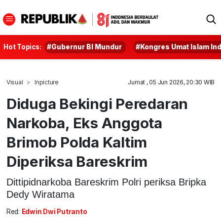
Hot Topics:
#Gubernur BI Mundur
#Kongres Umat Islam In
Visual
Inpicture
Jumat , 05 Jun 2026, 20:30 WIB
Diduga Bekingi Peredaran
Narkoba, Eks Anggota
Brimob Polda Kaltim
Diperiksa Bareskrim
Dittipidnarkoba Bareskrim Polri periksa Bripka
Dedy Wiratama
Red:
Edwin Dwi Putranto