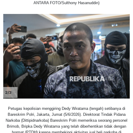
ANTARA FOTO/Sulthony Hasanuddin)
2/3
Petugas kepolisian menggiring Dedy Wiratama (tengah) setibanya di
Bareskrim Polri, Jakarta, Jumat (5/6/2026). Direktorat Tindak Pidana
Narkoba (Dittipidnarkoba) Bareskrim Polri memeriksa seorang personel
Brimob, Bripka Dedy Wiratama yang telah diberhentikan tidak dengan
hormat (PTDH) karena membekingi aktivitas jual beli narkoba di