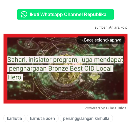
Ikuti Whatsapp Channel Republika
sumber : Antara Foto
Baca selengkapnya
arrow_forward_ios
Powered by 
GliaStudios
karhutla
karhutla aceh
penanggulangan karhutla
Mute