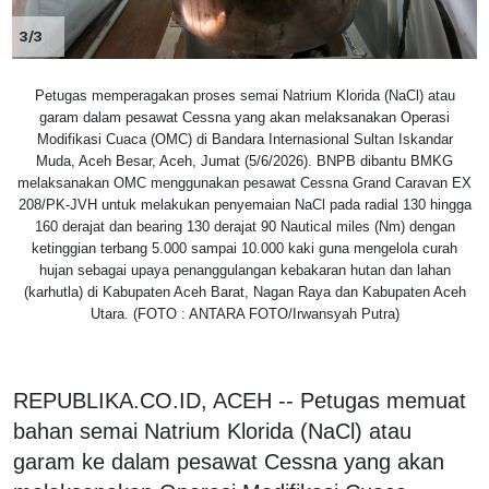
3/3
Petugas memperagakan proses semai Natrium Klorida (NaCl) atau
garam dalam pesawat Cessna yang akan melaksanakan Operasi
Modifikasi Cuaca (OMC) di Bandara Internasional Sultan Iskandar
Muda, Aceh Besar, Aceh, Jumat (5/6/2026). BNPB dibantu BMKG
melaksanakan OMC menggunakan pesawat Cessna Grand Caravan EX
208/PK-JVH untuk melakukan penyemaian NaCl pada radial 130 hingga
160 derajat dan bearing 130 derajat 90 Nautical miles (Nm) dengan
ketinggian terbang 5.000 sampai 10.000 kaki guna mengelola curah
hujan sebagai upaya penanggulangan kebakaran hutan dan lahan
(karhutla) di Kabupaten Aceh Barat, Nagan Raya dan Kabupaten Aceh
Utara. (FOTO : ANTARA FOTO/Irwansyah Putra)
REPUBLIKA.CO.ID, ACEH -- Petugas memuat
bahan semai Natrium Klorida (NaCl) atau
garam ke dalam pesawat Cessna yang akan