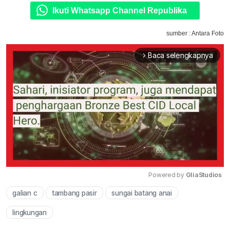
Ikuti Whatsapp Channel Republika
sumber : Antara Foto
Baca selengkapnya
arrow_forward_ios
Powered by 
GliaStudios
galian c
tambang pasir
sungai batang anai
Mute
lingkungan