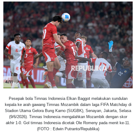
4/11
Pesepak bola Timnas Indonesia Elkan Baggot melakukan sundulan
kepala ke arah gawang Timnas Mozambik dalam laga FIFA Matchday di
Stadion Utama Gelora Bung Karno (SUGBK), Senayan, Jakarta, Selasa
(9/6/2026). Timnas Indonesia mengalahkan Mozambik dengan skor
akhir 1-0. Gol timnas Indonesia dicetak Ole Romeny pada menit ke-11.
(FOTO : Edwin Putranto/Republika)