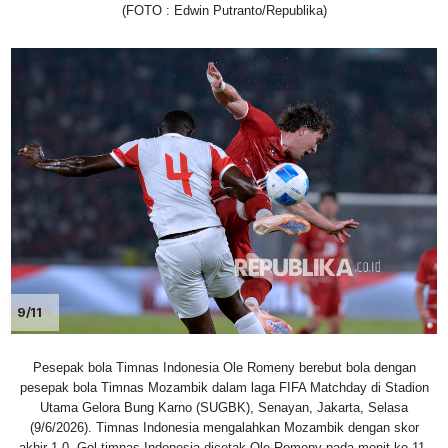
(FOTO : Edwin Putranto/Republika)
9/11
Pesepak bola Timnas Indonesia Ole Romeny berebut bola dengan
pesepak bola Timnas Mozambik dalam laga FIFA Matchday di Stadion
Utama Gelora Bung Karno (SUGBK), Senayan, Jakarta, Selasa
(9/6/2026). Timnas Indonesia mengalahkan Mozambik dengan skor
akhir 1-0. Gol timnas Indonesia dicetak Ole Romeny pada menit ke-11.