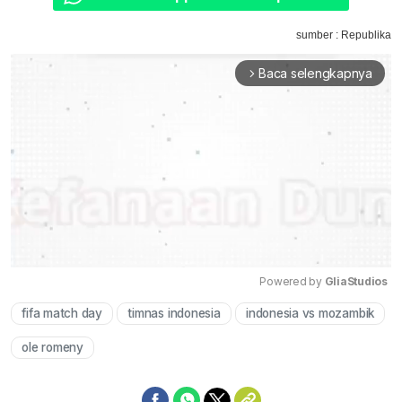
sumber : Republika
Baca selengkapnya
arrow_forward_ios
Powered by 
GliaStudios
fifa match day
timnas indonesia
indonesia vs mozambik
Mute
ole romeny