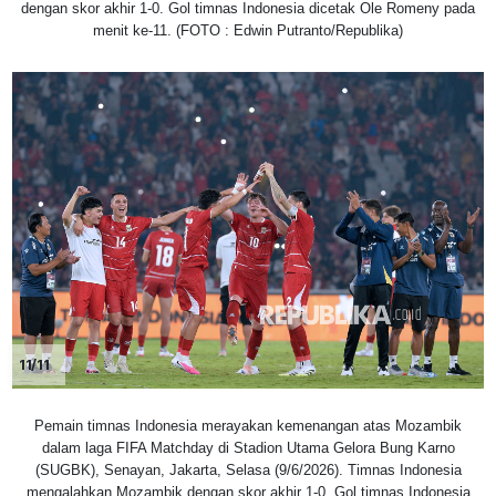
dengan skor akhir 1-0. Gol timnas Indonesia dicetak Ole Romeny pada
menit ke-11. (FOTO : Edwin Putranto/Republika)
11/11
Pemain timnas Indonesia merayakan kemenangan atas Mozambik
dalam laga FIFA Matchday di Stadion Utama Gelora Bung Karno
(SUGBK), Senayan, Jakarta, Selasa (9/6/2026). Timnas Indonesia
mengalahkan Mozambik dengan skor akhir 1-0. Gol timnas Indonesia