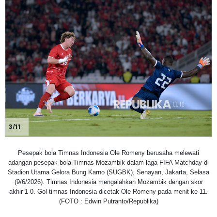
3/11
Pesepak bola Timnas Indonesia Ole Romeny berusaha melewati
adangan pesepak bola Timnas Mozambik dalam laga FIFA Matchday di
Stadion Utama Gelora Bung Karno (SUGBK), Senayan, Jakarta, Selasa
(9/6/2026). Timnas Indonesia mengalahkan Mozambik dengan skor
akhir 1-0. Gol timnas Indonesia dicetak Ole Romeny pada menit ke-11.
(FOTO : Edwin Putranto/Republika)