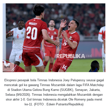
5/11
Ekspresi pesepak bola Timnas Indonesia Joey Pelupessy seusai gagal
mencetak gol ke gawang Timnas Mozambik dalam laga FIFA Matchday
di Stadion Utama Gelora Bung Karno (SUGBK), Senayan, Jakarta,
Selasa (9/6/2026). Timnas Indonesia mengalahkan Mozambik dengan
skor akhir 1-0. Gol timnas Indonesia dicetak Ole Romeny pada menit
ke-11. (FOTO : Edwin Putranto/Republika)