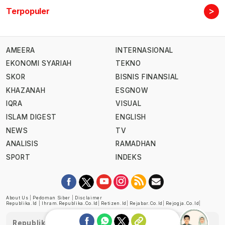
>
Terpopuler
AMEERA
INTERNASIONAL
EKONOMI SYARIAH
TEKNO
SKOR
BISNIS FINANSIAL
KHAZANAH
ESGNOW
IQRA
VISUAL
ISLAM DIGEST
ENGLISH
NEWS
TV
ANALISIS
RAMADHAN
SPORT
INDEKS
About Us
|
Pedoman Siber
|
Disclaimer
Republika.id
|
Ihram.republika.co.id
|
Retizen.id
|
Rejabar.co.id
|
Rejogja.co.id
|
Republika telah diverifikasi oleh Dewan Pers