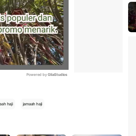
Powered by 
GliaStudios
Mute
ah haji
jamaah haji