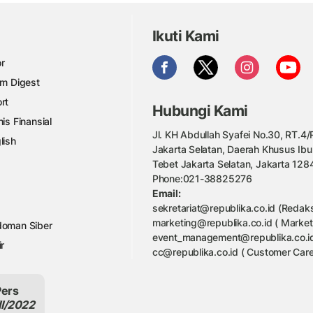
Ikuti Kami
r
am Digest
rt
Hubungi Kami
nis Finansial
Jl. KH Abdullah Syafei No.30, RT.4/R
lish
Jakarta Selatan, Daerah Khusus Ibu
Tebet Jakarta Selatan, Jakarta 128
Phone:021-38825276
Email:
sekretariat@republika.co.id (Redaks
marketing@republika.co.id ( Market
oman Siber
event_management@republika.co.id
ir
cc@republika.co.id ( Customer Care
Pers
II/2022