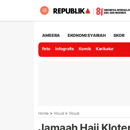
AMEERA
EKONOMI SYARIAH
SKOR
Foto
Infografis
Komik
Karikatur
>
>
Home
Visual
Visual
Jamaah Haji Klote