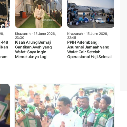
26,
Khazanah
- 15 June 2026,
Khazanah
- 15 June 2026,
23:30
22:45
1448
Kisah Arung Berhaji
PPIH Palembang:
sikan
Gantikan Ayah yang
Asuransi Jamaah yang
Wafat: Saya Ingin
Wafat Cair Setelah
Haram
Memeluknya Lagi
Operasional Haji Selesai