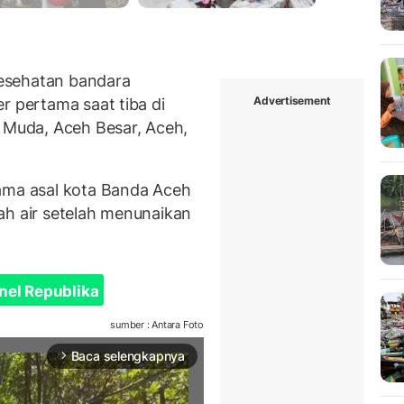
esehatan bandara
Advertisement
er pertama saat tiba di
r Muda, Aceh Besar, Aceh,
tama asal kota Banda Aceh
ah air setelah menunaikan
nel Republika
sumber : Antara Foto
Baca selengkapnya
arrow_forward_ios