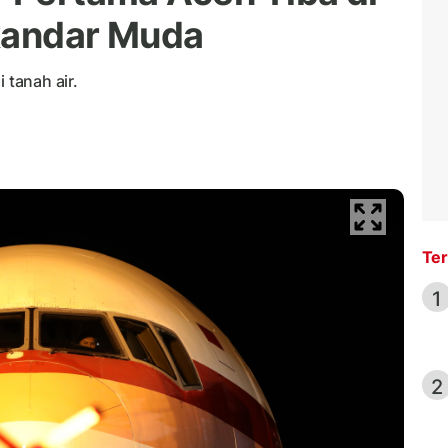
kandar Muda
 tanah air.
Ter
1
2