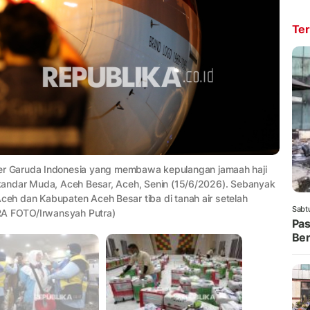
Ter
r Garuda Indonesia yang membawa kepulangan jamaah haji
Iskandar Muda, Aceh Besar, Aceh, Senin (15/6/2026). Sebanyak
Aceh dan Kabupaten Aceh Besar tiba di tanah air setelah
Sabt
RA FOTO/Irwansyah Putra)
Pas
Ber