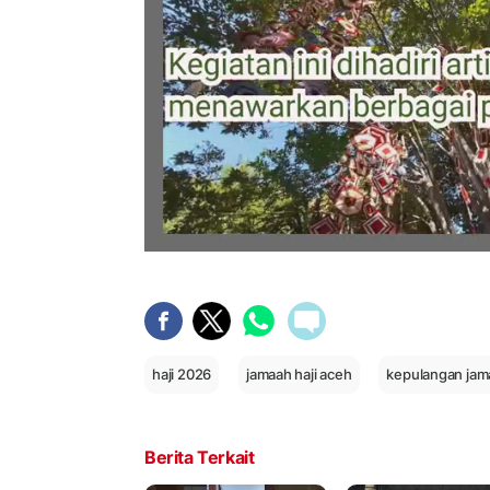
haji 2026
jamaah haji aceh
kepulangan jama
Berita Terkait