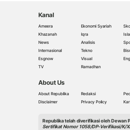
Kanal
Ameera
Ekonomi Syariah
Sko
Khazanah
Iqra
Isl
News
Analisis
Spo
Internasional
Tekno
Bis
Esgnow
Visual
Eng
TV
Ramadhan
About Us
About Republika
Redaksi
Ped
Disclaimer
Privacy Policy
Kar
Republika telah diverifikasi oleh Dewan 
Sertifikat Nomor 1058/DP-Verifikasi/K/X