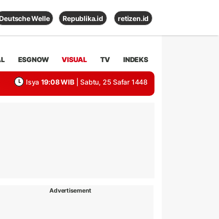
Deutsche Welle
Republika.id
retizen.id
AL
ESGNOW
VISUAL
TV
INDEKS
Isya
19:08 WIB
| Sabtu, 25 Safar 1448
Advertisement