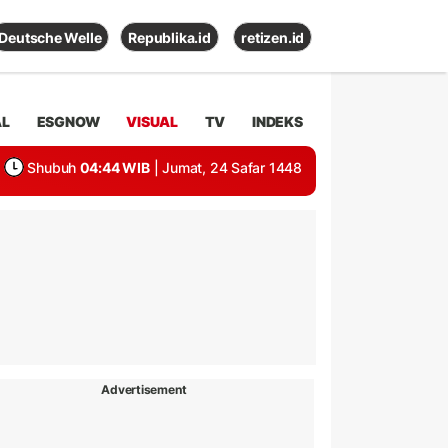
Deutsche Welle
Republika.id
retizen.id
AL
ESGNOW
VISUAL
TV
INDEKS
Shubuh
04:44 WIB
| Jumat, 24 Safar 1448
Advertisement