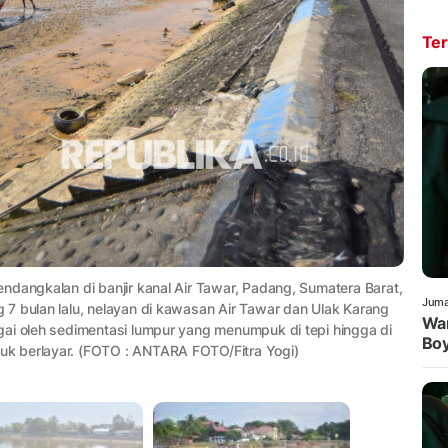
Ter
ndangkalan di banjir kanal Air Tawar, Padang, Sumatera Barat,
Juma
7 bulan lalu, nelayan di kawasan Air Tawar dan Ulak Karang
War
gai oleh sedimentasi lumpur yang menumpuk di tepi hingga di
Boy
k berlayar. (FOTO : ANTARA FOTO/Fitra Yogi)