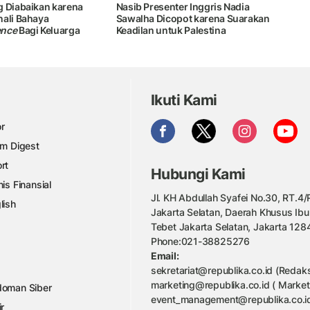
g Diabaikan karena
Nasib Presenter Inggris Nadia
nali Bahaya
Sawalha Dicopot karena Suarakan
ence
Bagi Keluarga
Keadilan untuk Palestina
Ikuti Kami
r
am Digest
rt
Hubungi Kami
nis Finansial
Jl. KH Abdullah Syafei No.30, RT.4/R
lish
Jakarta Selatan, Daerah Khusus Ibu
Tebet Jakarta Selatan, Jakarta 128
Phone:021-38825276
Email:
sekretariat@republika.co.id (Redaks
marketing@republika.co.id ( Market
oman Siber
event_management@republika.co.id
ir