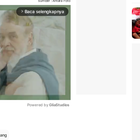
sumber : Antara Foto
Baca selengkapnya
arrow_forward_ios
Powered by 
GliaStudios
Mute
dang