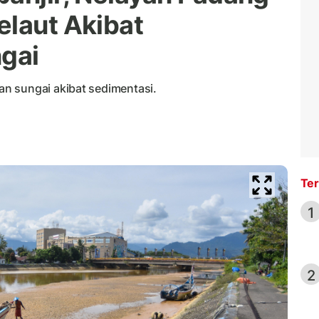
elaut Akibat
gai
n sungai akibat sedimentasi.
Ter
1
2