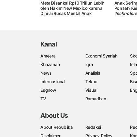
Meta Disanksi Rp10 Triliun Lebih
Anak Serin
oleh Hakim New Mexico karena
Ponsel? Ke
Dinilai Rusak Mental Anak
Technofer
Kanal
Ameera
Ekonomi Syariah
Sko
Khazanah
Iqra
Isl
News
Analisis
Spo
Internasional
Tekno
Bis
Esgnow
Visual
Eng
TV
Ramadhan
About Us
About Republika
Redaksi
Ped
Disclaimer
Privacy Policy
Kar