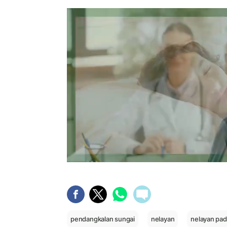
pendangkalan sungai
nelayan
nelayan pa