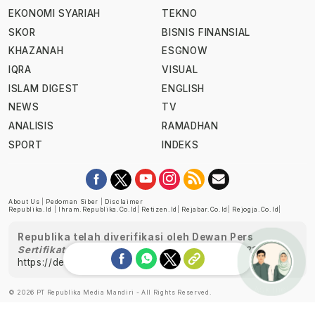
EKONOMI SYARIAH
TEKNO
SKOR
BISNIS FINANSIAL
KHAZANAH
ESGNOW
IQRA
VISUAL
ISLAM DIGEST
ENGLISH
NEWS
TV
ANALISIS
RAMADHAN
SPORT
INDEKS
About Us
|
Pedoman Siber
|
Disclaimer
Republika.id
|
Ihram.republika.co.id
|
Retizen.id
|
Rejabar.co.id
|
Rejogja.co.id
|
Republika telah diverifikasi oleh Dewan Pers
Sertifikat Nomor 1058/DP-Verifikasi/K/XII/2022
https://dewanpers.or.id/data/perusahaanpers
Ask me!
© 2026 PT Republika Media Mandiri - All Rights Reserved.