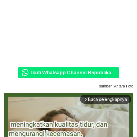
Ikuti Whatsapp Channel Republika
sumber : Antara Foto
Baca selengkapnya
arrow_forward_ios