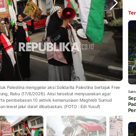
Ter
k Palestina menggelar aksi Solidarita Palestina bertajuk Free
Sabt
ndung, Rabu (17/6/2026). Aksi tersebut menyuarakan agar
Sep
, serta pembebasan 10 aktivis kemanusiaan Maghreb Sumud
Pad
 lewat jalur darat dibabaskan. (FOTO : Edi Yusuf)
Pe