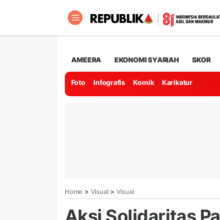
AMEERA
EKONOMI SYARIAH
SKOR
Foto
Infografis
Komik
Karikatur
>
>
Home
Visual
Visual
Aksi Solidaritas P