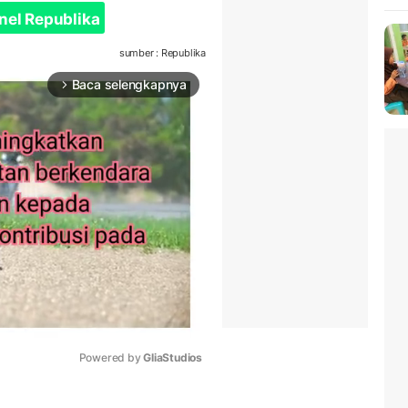
nel Republika
sumber : Republika
Baca selengkapnya
arrow_forward_ios
Powered by 
GliaStudios