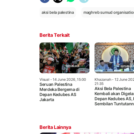
aksi bela palestina
maghreb sumud organisatio
Berita Terkait
Visual
- 14 June 2026, 15:00
Khazanah
- 12 June 20
21:35
Seruan Palestina
Aksi Bela Palestina
Merdeka Bergema di
Kembali akan Digelar
Depan Kedubes AS
Depan Kedubes AS, I
Jakarta
Sembilan Tuntutan
Berita Lainnya