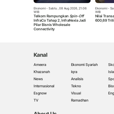
Ekonomi
- Sabtu , 08 Aug 2026, 21:06
Ekonomi
- Sa
WIB
WIB
Telkom Rampungkan
Spin-Off
Nilai Trans
InfraCo Tahap 2, InfraNexia Jadi
600,69 Tril
Pilar Bisnis Wholesale
Connectivity
Kanal
Ameera
Ekonomi Syariah
Sko
Khazanah
Iqra
Isl
News
Analisis
Spo
Internasional
Tekno
Bis
Esgnow
Visual
Eng
TV
Ramadhan
About Us