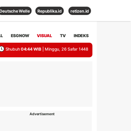
Deutsche Welle
Republika.id
retizen.id
AL
ESGNOW
VISUAL
TV
INDEKS
Shubuh
04:44 WIB
| Minggu, 26 Safar 1448
Advertisement