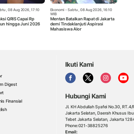
btu , 08 Aug 2026, 17:10
Ekonomi
- Sabtu , 08 Aug 2026, 16:10
WIB
aksi QRIS Capai Rp
Mentan Batalkan Rapat di Jakarta
iun hingga Juni 2026
demi Tindaklanjuti Aspirasi
Mahasiswa Alor
Ikuti Kami
r
am Digest
rt
Hubungi Kami
nis Finansial
Jl. KH Abdullah Syafei No.30, RT.4/R
lish
Jakarta Selatan, Daerah Khusus Ibu
Tebet Jakarta Selatan, Jakarta 128
Phone:021-38825276
Email: