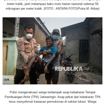
meter kubik, jauh melampaui baku mutu harian nasional sebesar 55
mikrogram per meter kubik. (FOTO : ANTARA FOTO/Putra M. Akbar)
3/4
Polisi mengevakuasi warga terdampak asap kebakaran Tempat
Pembuangan Akhir (TPA) Jatiwaringin. Asap pekat dari kebakaran TPA
terus menyelimuti kawasan permukiman di sekitar lokasi. Warga