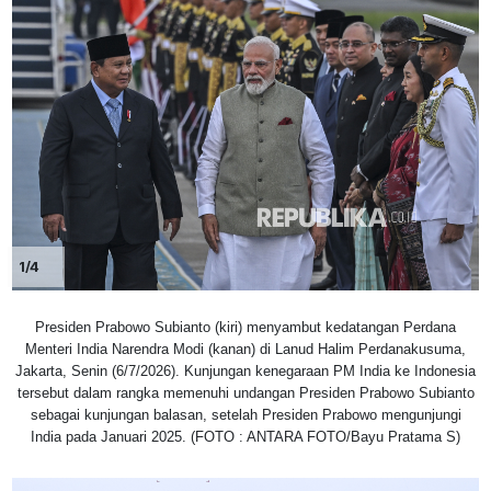
1/4
Presiden Prabowo Subianto (kiri) menyambut kedatangan Perdana
Menteri India Narendra Modi (kanan) di Lanud Halim Perdanakusuma,
Jakarta, Senin (6/7/2026). Kunjungan kenegaraan PM India ke Indonesia
tersebut dalam rangka memenuhi undangan Presiden Prabowo Subianto
sebagai kunjungan balasan, setelah Presiden Prabowo mengunjungi
India pada Januari 2025. (FOTO : ANTARA FOTO/Bayu Pratama S)