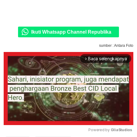
Ikuti Whatsapp Channel Republika
sumber : Antara Foto
Baca selengkapnya
arrow_forward_ios
Powered by 
GliaStudios