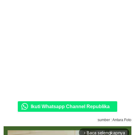
Ikuti Whatsapp Channel Republika
sumber : Antara Foto
Baca selengkapnya
arrow_forward_ios