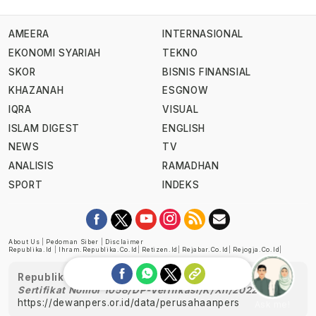
AMEERA
INTERNASIONAL
EKONOMI SYARIAH
TEKNO
SKOR
BISNIS FINANSIAL
KHAZANAH
ESGNOW
IQRA
VISUAL
ISLAM DIGEST
ENGLISH
NEWS
TV
ANALISIS
RAMADHAN
SPORT
INDEKS
About Us
|
Pedoman Siber
|
Disclaimer
Republika.id
|
Ihram.republika.co.id
|
Retizen.id
|
Rejabar.co.id
|
Rejogja.co.id
|
Republika telah diverifikasi oleh Dewan Pers
Sertifikat Nomor 1058/DP-Verifikasi/K/XII/2022
https://dewanpers.or.id/data/perusahaanpers
Ask me!