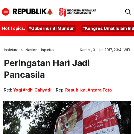
Hot Topics:
#Gubernur BI Mundur
#Kongres Umat Islam In
Inpicture
Nasional Inpicture
Kamis , 01 Jun 2017, 23:41 WIB
Peringatan Hari Jadi
Pancasila
Red:
Yogi Ardhi Cahyadi
Rep:
Republika, Antara Foto