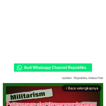
Ikuti Whatsapp Channel Republika
sumber : Republika, Antara Foto
Baca selengkapnya
arrow_forward_ios