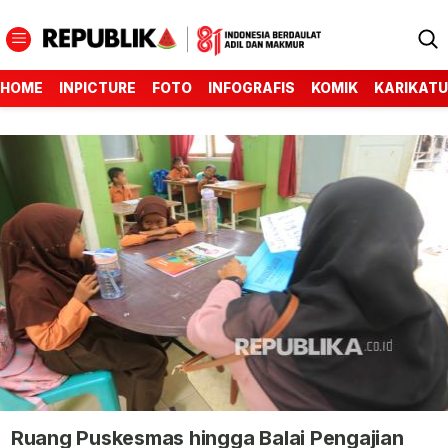
HOME
INPICTURE
FOTO
INFOGRAFIS
KOMIK
KARIKATU
Ruang Puskesmas hingga Balai Pengajian