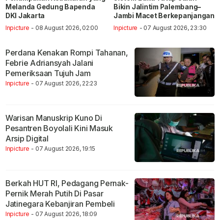
Melanda Gedung Bapenda
Bikin Jalintim Palembang–
DKI Jakarta
Jambi Macet Berkepanjangan
Inpicture
- 08 August 2026, 02:00
Inpicture
- 07 August 2026, 23:30
Perdana Kenakan Rompi Tahanan,
Febrie Adriansyah Jalani
Pemeriksaan Tujuh Jam
Inpicture
- 07 August 2026, 22:23
Warisan Manuskrip Kuno Di
Pesantren Boyolali Kini Masuk
Arsip Digital
Inpicture
- 07 August 2026, 19:15
Berkah HUT RI, Pedagang Pernak-
Pernik Merah Putih Di Pasar
Jatinegara Kebanjiran Pembeli
Inpicture
- 07 August 2026, 18:09