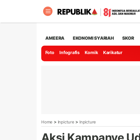
AMEERA
EKONOMI SYARIAH
SKOR
Foto
Infografis
Komik
Karikatur
>
>
Home
Inpicture
Inpicture
Aksi Kampanye Uda