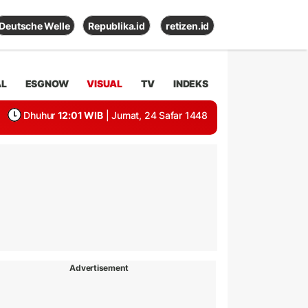
Deutsche Welle
Republika.id
retizen.id
AL
ESGNOW
VISUAL
TV
INDEKS
Dhuhur
12:01 WIB
| Jumat, 24 Safar 1448
Advertisement