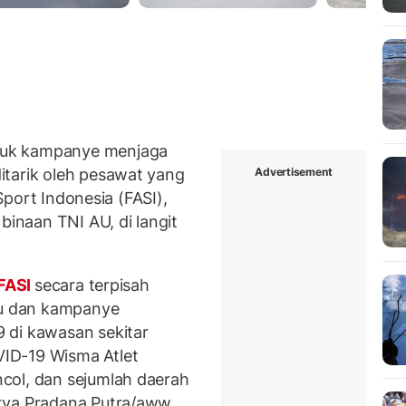
duk kampanye menjaga
Advertisement
itarik oleh pesawat yang
 Sport Indonesia (FASI),
binaan TNI AU, di langit
FASI
secara terpisah
ru dan kampanye
 di kawasan sekitar
ID-19 Wisma Atlet
col, dan sejumlah daerah
tya Pradana Putra/aww.