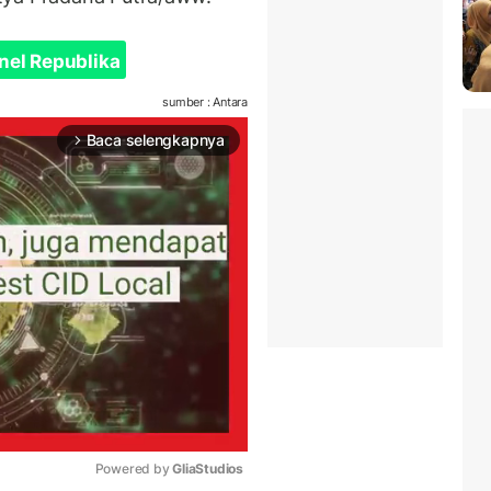
nel Republika
sumber : Antara
Baca selengkapnya
arrow_forward_ios
Powered by 
GliaStudios