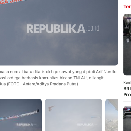
Ter
 normal baru ditarik oleh pesawat yang dipiloti Arif Nursilo
sasi ordirga berbasis komunitas binaan TNI AU, di langit
Kami
dua (FOTO : Antara/Aditya Pradana Putra)
BRI
Pro