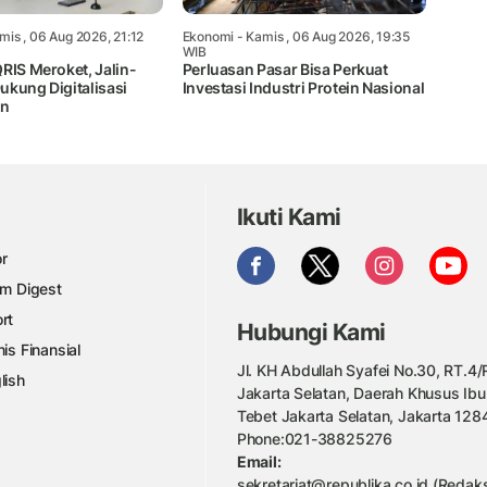
mis , 06 Aug 2026, 21:12
Ekonomi
- Kamis , 06 Aug 2026, 19:35
WIB
RIS Meroket, Jalin-
Perluasan Pasar Bisa Perkuat
ukung Digitalisasi
Investasi Industri Protein Nasional
an
Ikuti Kami
r
am Digest
rt
Hubungi Kami
nis Finansial
Jl. KH Abdullah Syafei No.30, RT.4/R
lish
Jakarta Selatan, Daerah Khusus Ibu
Tebet Jakarta Selatan, Jakarta 128
Phone:021-38825276
Email:
sekretariat@republika.co.id (Redaks