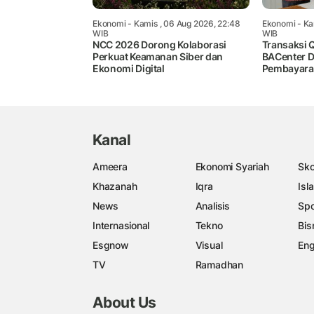
Ekonomi
- Kamis , 06 Aug 2026, 22:48
Ekonomi
- Ka
WIB
WIB
NCC 2026 Dorong Kolaborasi
Transaksi Q
Perkuat Keamanan Siber dan
BACenter D
Ekonomi Digital
Pembayar
Kanal
Ameera
Ekonomi Syariah
Sko
Khazanah
Iqra
Isl
News
Analisis
Spo
Internasional
Tekno
Bis
Esgnow
Visual
Eng
TV
Ramadhan
About Us