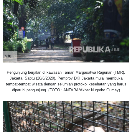
3/6
Pengunjung berjalan di kawasan Taman Margasatwa Ragunan (TMR),
Jakarta, Sabtu (20/6/2020). Pemprov DKI Jakarta mulai membuka
tempat-tempat wisata dengan sejumlah protokol kesehatan yang harus
dipatuhi pengunjung. (FOTO : ANTARA/Akbar Nugroho Gumay)