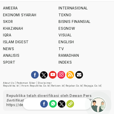
AMEERA
INTERNASIONAL
EKONOMI SYARIAH
TEKNO
SKOR
BISNIS FINANSIAL
KHAZANAH
ESGNOW
IQRA
VISUAL
ISLAM DIGEST
ENGLISH
NEWS
TV
ANALISIS
RAMADHAN
SPORT
INDEKS
About Us
|
Pedoman Siber
|
Disclaimer
Republika.id
|
Ihram.republika.co.id
|
Retizen.id
|
Rejabar.co.id
|
Rejogja.co.id
|
Republika telah diverifikasi oleh Dewan Pers
Sertifikat Nomor 1058/DP-Verifikasi/K/XII/2022
https://dewanpers.or.id/data/perusahaanpers