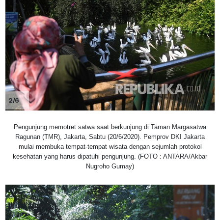
2/6
Pengunjung memotret satwa saat berkunjung di Taman Margasatwa
Ragunan (TMR), Jakarta, Sabtu (20/6/2020). Pemprov DKI Jakarta
mulai membuka tempat-tempat wisata dengan sejumlah protokol
kesehatan yang harus dipatuhi pengunjung. (FOTO : ANTARA/Akbar
Nugroho Gumay)