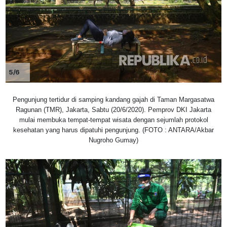
5/6
Pengunjung tertidur di samping kandang gajah di Taman Margasatwa
Ragunan (TMR), Jakarta, Sabtu (20/6/2020). Pemprov DKI Jakarta
mulai membuka tempat-tempat wisata dengan sejumlah protokol
kesehatan yang harus dipatuhi pengunjung. (FOTO : ANTARA/Akbar
Nugroho Gumay)