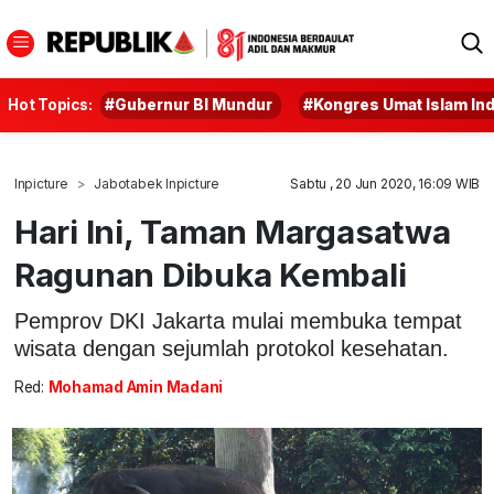
Hot Topics:
#Gubernur BI Mundur
#Kongres Umat Islam In
Inpicture
Jabotabek Inpicture
Sabtu , 20 Jun 2020, 16:09 WIB
Hari Ini, Taman Margasatwa
Ragunan Dibuka Kembali
Pemprov DKI Jakarta mulai membuka tempat
wisata dengan sejumlah protokol kesehatan.
Red:
Mohamad Amin Madani