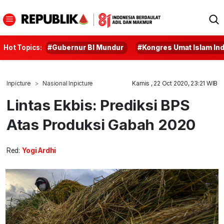
Hot Topics:
#Gubernur BI Mundur
#Kongres Umat Islam In
Inpicture
Nasional Inpicture
Kamis , 22 Oct 2020, 23:21 WIB
Lintas Ekbis: Prediksi BPS
Atas Produksi Gabah 2020
Red:
Yogi Ardhi