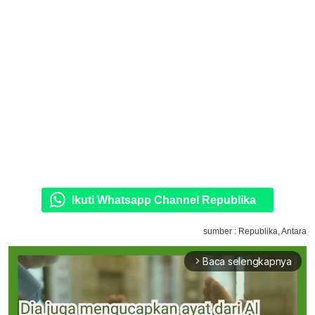
Ikuti Whatsapp Channel Republika
sumber : Republika, Antara
Baca selengkapnya
arrow_forward_ios