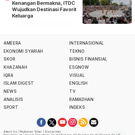
Kenangan Bermakna, ITDC
Wujudkan Destinasi Favorit
Keluarga
AMEERA
INTERNASIONAL
EKONOMI SYARIAH
TEKNO
SKOR
BISNIS FINANSIAL
KHAZANAH
ESGNOW
IQRA
VISUAL
ISLAM DIGEST
ENGLISH
NEWS
TV
ANALISIS
RAMADHAN
SPORT
INDEKS
About Us
|
Pedoman Siber
|
Disclaimer