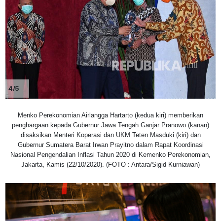
4/5
Menko Perekonomian Airlangga Hartarto (kedua kiri) memberikan
penghargaan kepada Gubernur Jawa Tengah Ganjar Pranowo (kanan)
disaksikan Menteri Koperasi dan UKM Teten Masduki (kiri) dan
Gubernur Sumatera Barat Irwan Prayitno dalam Rapat Koordinasi
Nasional Pengendalian Inflasi Tahun 2020 di Kemenko Perekonomian,
Jakarta, Kamis (22/10/2020). (FOTO : Antara/Sigid Kurniawan)