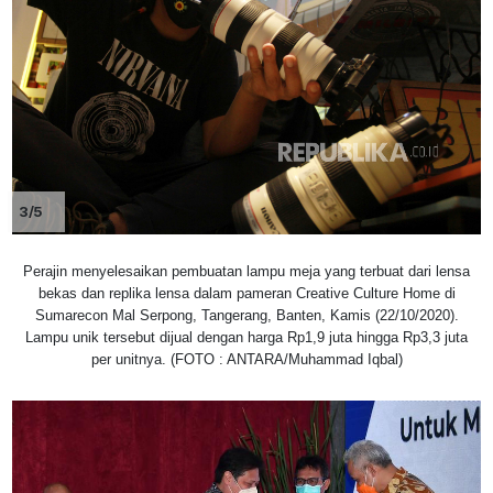
3/5
Perajin menyelesaikan pembuatan lampu meja yang terbuat dari lensa
bekas dan replika lensa dalam pameran Creative Culture Home di
Sumarecon Mal Serpong, Tangerang, Banten, Kamis (22/10/2020).
Lampu unik tersebut dijual dengan harga Rp1,9 juta hingga Rp3,3 juta
per unitnya. (FOTO : ANTARA/Muhammad Iqbal)