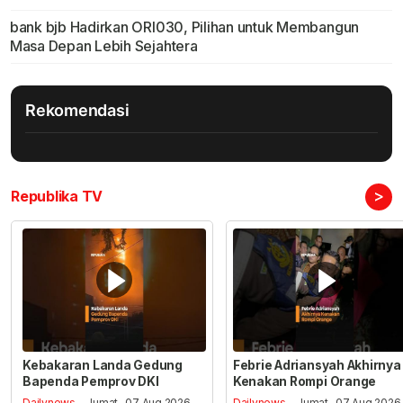
bank bjb Hadirkan ORI030, Pilihan untuk Membangun
Masa Depan Lebih Sejahtera
Rekomendasi
>
Republika TV
Kebakaran Landa Gedung
Febrie Adriansyah Akhirnya
Bapenda Pemprov DKI
Kenakan Rompi Orange
Dailynews
- Jumat , 07 Aug 2026,
Dailynews
- Jumat , 07 Aug 2026