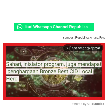
Ikuti Whatsapp Channel Republika
sumber : Republika, Antara Foto
Baca selengkapnya
arrow_forward_ios
Powered by 
GliaStudios