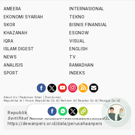
AMEERA
INTERNASIONAL
EKONOMI SYARIAH
TEKNO
SKOR
BISNIS FINANSIAL
KHAZANAH
ESGNOW
IQRA
VISUAL
ISLAM DIGEST
ENGLISH
NEWS
TV
ANALISIS
RAMADHAN
SPORT
INDEKS
About Us
|
Pedoman Siber
|
Disclaimer
Republika.id
|
Ihram.republika.co.id
|
Retizen.id
|
Rejabar.co.id
|
Rejogja.co.id
|
Republika telah diverifikasi oleh Dewan Pers
Sertifikat Nomor 1058/DP-Verifikasi/K/XII/2022
https://dewanpers.or.id/data/perusahaanpers
Ask me!