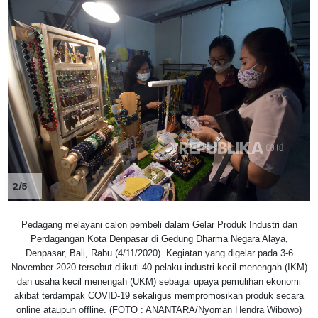
2/5
Pedagang melayani calon pembeli dalam Gelar Produk Industri dan
Perdagangan Kota Denpasar di Gedung Dharma Negara Alaya,
Denpasar, Bali, Rabu (4/11/2020). Kegiatan yang digelar pada 3-6
November 2020 tersebut diikuti 40 pelaku industri kecil menengah (IKM)
dan usaha kecil menengah (UKM) sebagai upaya pemulihan ekonomi
akibat terdampak COVID-19 sekaligus mempromosikan produk secara
online ataupun offline. (FOTO : ANANTARA/Nyoman Hendra Wibowo)