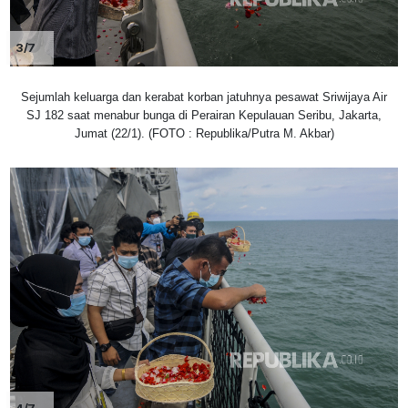
3/7
Sejumlah keluarga dan kerabat korban jatuhnya pesawat Sriwijaya Air
SJ 182 saat menabur bunga di Perairan Kepulauan Seribu, Jakarta,
Jumat (22/1). (FOTO : Republika/Putra M. Akbar)