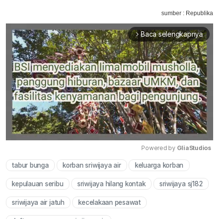
sumber : Republika
Baca selengkapnya
arrow_forward_ios
Powered by 
GliaStudios
tabur bunga
korban sriwijaya air
keluarga korban
Mute
kepulauan seribu
sriwijaya hilang kontak
sriwijaya sj182
sriwijaya air jatuh
kecelakaan pesawat