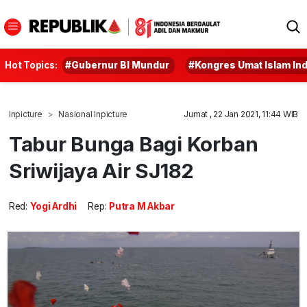
Hot Topics:
#Gubernur BI Mundur
#Kongres Umat Islam In
Inpicture
Nasional Inpicture
Jumat , 22 Jan 2021, 11:44 WIB
Tabur Bunga Bagi Korban
Sriwijaya Air SJ182
Red:
Yogi Ardhi
Rep:
Putra M Akbar