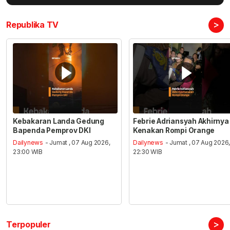
>
Republika TV
Kebakaran Landa Gedung
Febrie Adriansyah Akhirnya
Bapenda Pemprov DKI
Kenakan Rompi Orange
Dailynews
- Jumat , 07 Aug 2026,
Dailynews
- Jumat , 07 Aug 2026
23:00 WIB
22:30 WIB
>
Terpopuler