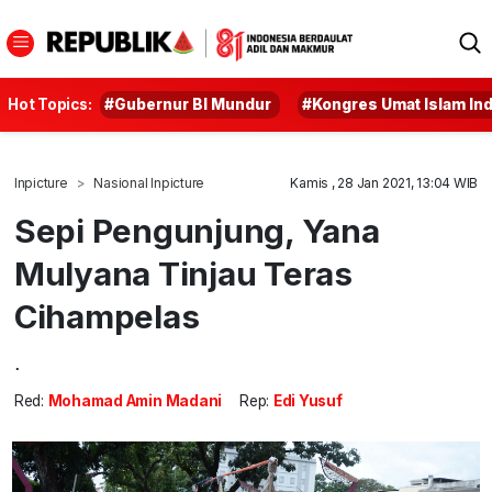
Hot Topics:
#Gubernur BI Mundur
#Kongres Umat Islam In
Inpicture
Nasional Inpicture
Kamis , 28 Jan 2021, 13:04 WIB
Sepi Pengunjung, Yana
Mulyana Tinjau Teras
Cihampelas
.
Red:
Mohamad Amin Madani
Rep:
Edi Yusuf