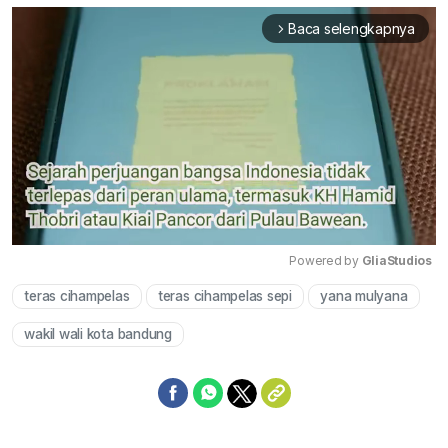
Baca selengkapnya
arrow_forward_ios
Powered by 
GliaStudios
teras cihampelas
teras cihampelas sepi
yana mulyana
Mute
wakil wali kota bandung