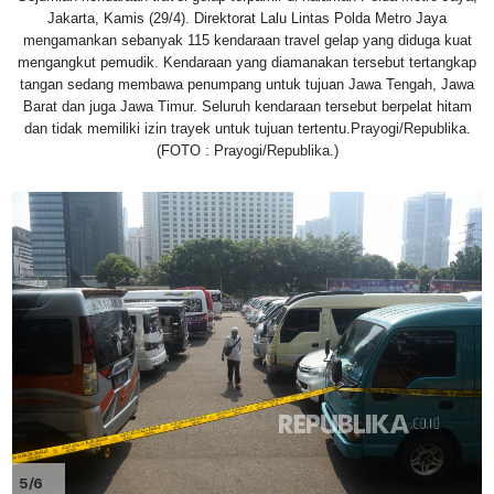
Jakarta, Kamis (29/4). Direktorat Lalu Lintas Polda Metro Jaya
mengamankan sebanyak 115 kendaraan travel gelap yang diduga kuat
mengangkut pemudik. Kendaraan yang diamanakan tersebut tertangkap
tangan sedang membawa penumpang untuk tujuan Jawa Tengah, Jawa
Barat dan juga Jawa Timur. Seluruh kendaraan tersebut berpelat hitam
dan tidak memiliki izin trayek untuk tujuan tertentu.Prayogi/Republika.
(FOTO : Prayogi/Republika.)
5/6