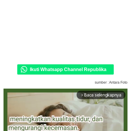
Ikuti Whatsapp Channel Republika
sumber : Antara Foto
Baca selengkapnya
arrow_forward_ios