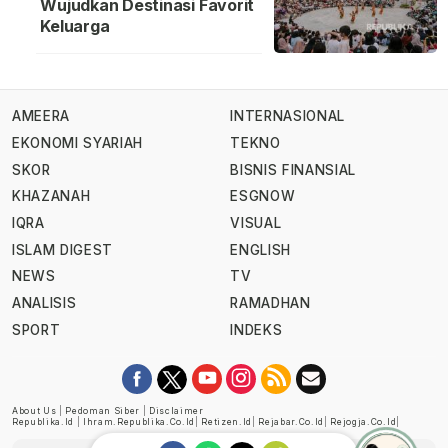
Wujudkan Destinasi Favorit
Keluarga
AMEERA
INTERNASIONAL
EKONOMI SYARIAH
TEKNO
SKOR
BISNIS FINANSIAL
KHAZANAH
ESGNOW
IQRA
VISUAL
ISLAM DIGEST
ENGLISH
NEWS
TV
ANALISIS
RAMADHAN
SPORT
INDEKS
About Us
|
Pedoman Siber
|
Disclaimer
Republika.id
|
Ihram.republika.co.id
|
Retizen.id
|
Rejabar.co.id
|
Rejogja.co.id
|