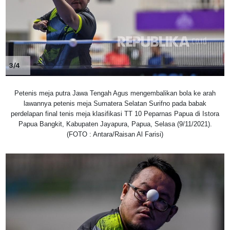
3/4
Petenis meja putra Jawa Tengah Agus mengembalikan bola ke arah
lawannya petenis meja Sumatera Selatan Surifno pada babak
perdelapan final tenis meja klasifikasi TT 10 Peparnas Papua di Istora
Papua Bangkit, Kabupaten Jayapura, Papua, Selasa (9/11/2021).
(FOTO : Antara/Raisan Al Farisi)