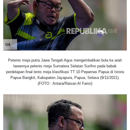
1/4
Petenis meja putra Jawa Tengah Agus mengembalikan bola ke arah
lawannya petenis meja Sumatera Selatan Surifno pada babak
perdelapan final tenis meja klasifikasi TT 10 Peparnas Papua di Istora
Papua Bangkit, Kabupaten Jayapura, Papua, Selasa (9/11/2021).
(FOTO : Antara/Raisan Al Farisi)