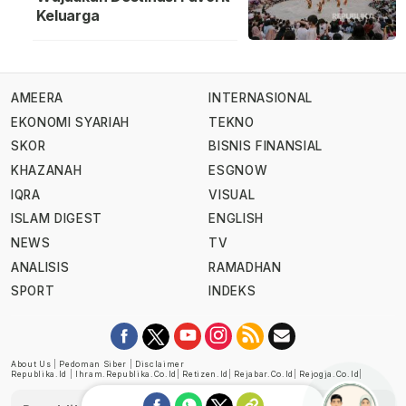
Keluarga
AMEERA
INTERNASIONAL
EKONOMI SYARIAH
TEKNO
SKOR
BISNIS FINANSIAL
KHAZANAH
ESGNOW
IQRA
VISUAL
ISLAM DIGEST
ENGLISH
NEWS
TV
ANALISIS
RAMADHAN
SPORT
INDEKS
About Us
|
Pedoman Siber
|
Disclaimer
Republika.id
|
Ihram.republika.co.id
|
Retizen.id
|
Rejabar.co.id
|
Rejogja.co.id
|