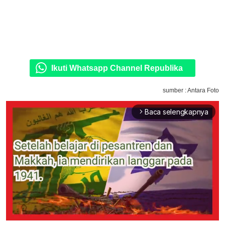
Ikuti Whatsapp Channel Republika
sumber : Antara Foto
Baca selengkapnya
arrow_forward_ios