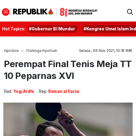
Hot Topics:
#Gubernur BI Mundur
#Kongres Umat Islam In
Inpicture
Olahraga Inpicture
Selasa , 09 Nov 2021, 10:18 WIB
Perempat Final Tenis Meja TT
10 Peparnas XVI
Red:
Yogi Ardhi
Rep:
Raisan al Farisi