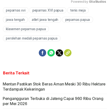
Powered by 
GliaStudios
peparnas xvi
peparnas XVI papua
tenis meja
Mute
jawa tengah
atlet jawa tengah
peparnas papua
klasemen peparnas papua
perolehan medali peparnas papua
Berita Terkait
Mentan Pastikan Stok Beras Aman Meski 30 Ribu Hektare
Terdampak Kekeringan
Pengangguran Terbuka di Jateng Capai 960 Ribu Orang
per Mei 2026