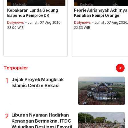
Kebakaran Landa Gedung
Febrie Adriansyah Akhirnya
Bapenda Pemprov DKI
Kenakan Rompi Orange
Dailynews
- Jumat , 07 Aug 2026,
Dailynews
- Jumat , 07 Aug 2026
23:00 WIB
22:30 WIB
>
Terpopuler
Jejak Proyek Mangkrak
1
Islamic Centre Bekasi
Liburan Nyaman Hadirkan
2
Kenangan Bermakna, ITDC
Wujudkan Destinasi Favorit