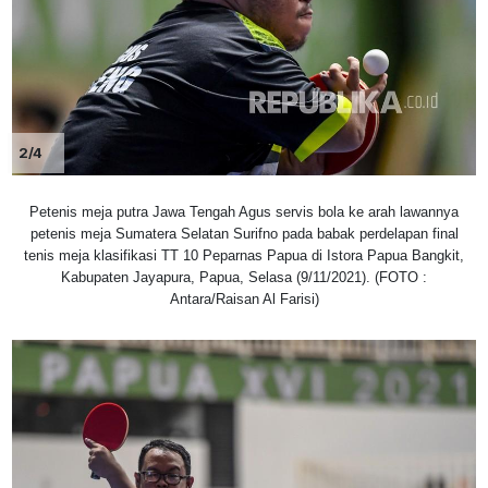
2/4
Petenis meja putra Jawa Tengah Agus servis bola ke arah lawannya
petenis meja Sumatera Selatan Surifno pada babak perdelapan final
tenis meja klasifikasi TT 10 Peparnas Papua di Istora Papua Bangkit,
Kabupaten Jayapura, Papua, Selasa (9/11/2021). (FOTO :
Antara/Raisan Al Farisi)