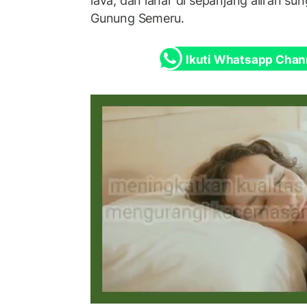
lava, dan lahar di sepanjang aliran su
Gunung Semeru.
Ikuti Whatsapp Chan