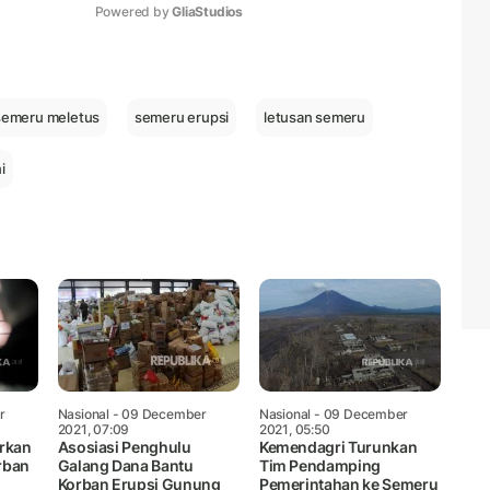
Powered by 
GliaStudios
Mute
semeru meletus
semeru erupsi
letusan semeru
i
r
Nasional
- 09 December
Nasional
- 09 December
2021, 07:09
2021, 05:50
rkan
Asosiasi Penghulu
Kemendagri Turunkan
orban
Galang Dana Bantu
Tim Pendamping
Korban Erupsi Gunung
Pemerintahan ke Semeru