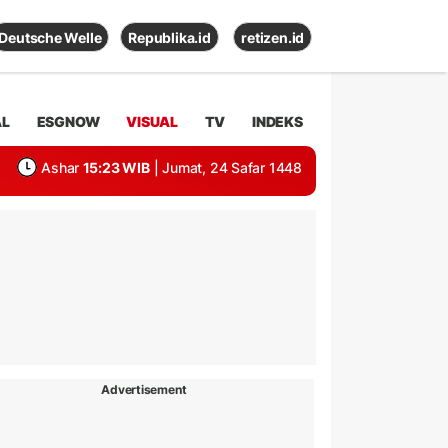
Deutsche Welle
Republika.id
retizen.id
AL
ESGNOW
VISUAL
TV
INDEKS
Ashar
15:23 WIB
| Jumat, 24 Safar 1448
Advertisement