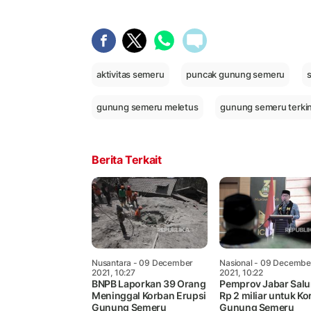
aktivitas semeru
puncak gunung semeru
gunung semeru meletus
gunung semeru terkin
Berita Terkait
Nusantara
- 09 December
Nasional
- 09 Decembe
2021, 10:27
2021, 10:22
BNPB Laporkan 39 Orang
Pemprov Jabar Salu
Meninggal Korban Erupsi
Rp 2 miliar untuk K
Gunung Semeru
Gunung Semeru