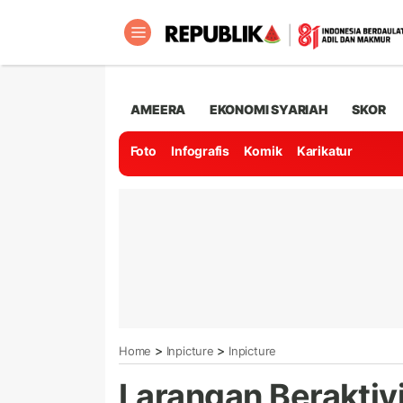
AMEERA
EKONOMI SYARIAH
SKOR
Foto
Infografis
Komik
Karikatur
>
>
Home
Inpicture
Inpicture
Larangan Beraktiv