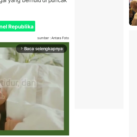
ngai yang berhulu di puncak
nel Republika
sumber : Antara Foto
Baca selengkapnya
arrow_forward_ios