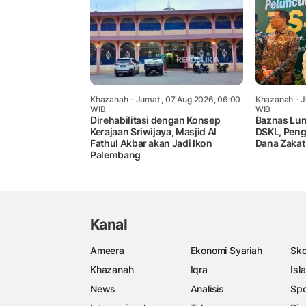
Khazanah
- Jumat , 07 Aug 2026, 06:00
Khazanah
- J
WIB
WIB
Direhabilitasi dengan Konsep
Baznas Lun
Kerajaan Sriwijaya, Masjid Al
DSKL, Pen
Fathul Akbar akan Jadi Ikon
Dana Zakat
Palembang
Kanal
Ameera
Ekonomi Syariah
Sko
Khazanah
Iqra
Isl
News
Analisis
Spo