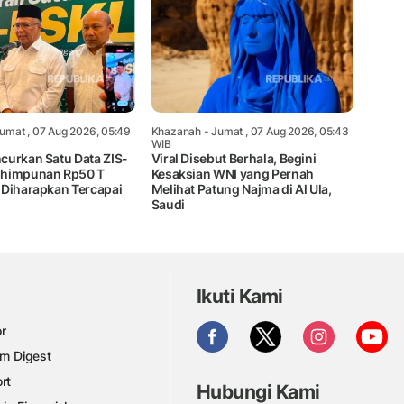
umat , 07 Aug 2026, 05:49
Khazanah
- Jumat , 07 Aug 2026, 05:43
WIB
curkan Satu Data ZIS-
Viral Disebut Berhala, Begini
ghimpunan Rp50 T
Kesaksian WNI yang Pernah
 Diharapkan Tercapai
Melihat Patung Najma di Al Ula,
Saudi
Ikuti Kami
r
am Digest
rt
Hubungi Kami