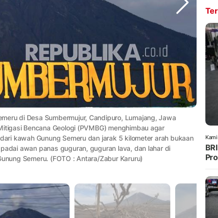
Ter
emeru di Desa Sumbermujur, Candipuro, Lumajang, Jawa
n Mitigasi Bencana Geologi (PVMBG) menghimbau agar
Kami
m dari kawah Gunung Semeru dan jarak 5 kilometer arah bukaan
BRI
spadai awan panas guguran, guguran lava, dan lahar di
Pro
 Gunung Semeru. (FOTO : Antara/Zabur Karuru)