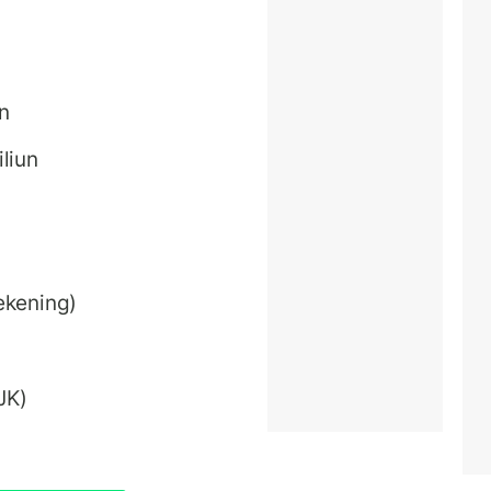
un
iliun
ekening)
JK)