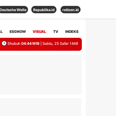
Deutsche Welle
Republika.id
retizen.id
AL
ESGNOW
VISUAL
TV
INDEKS
Shubuh
04:44 WIB
| Sabtu, 25 Safar 1448