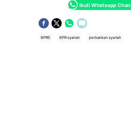
Ikuti Whatsapp Chan
BPRS
BPR syariah
perbankan syariah