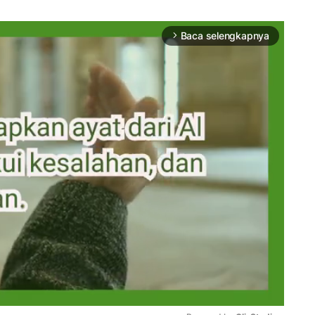
Baca selengkapnya
arrow_forward_ios