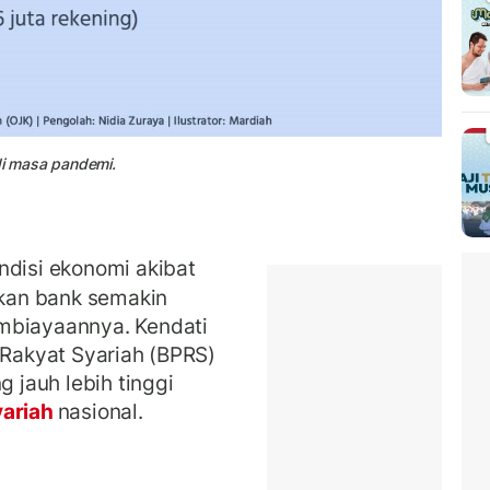
di masa pandemi.
ndisi ekonomi akibat
kan bank semakin
mbiayaannya. Kendati
 Rakyat Syariah (BPRS)
jauh lebih tinggi
yariah
nasional.