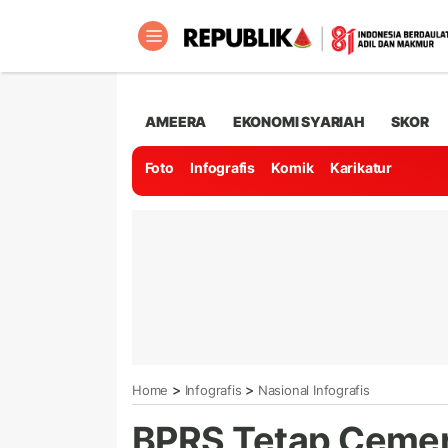
AMEERA
EKONOMI SYARIAH
SKOR
Foto
Infografis
Komik
Karikatur
>
>
Home
Infografis
Nasional Infografis
BPRS Tetap Cemer